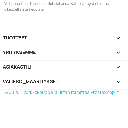
Voit peruuttaa tilauksen milloin tahansa. Katso yhteystietomme
oikeudellisista tiedoista.
TUOTTEET

YRITYKSEMME

ASIAKASTILI

VALIKKO_MÄÄRITYKSET
keyboard_arrow_down
© 2026 - Verkkokauppa-alustan toimittaa PrestaShop™