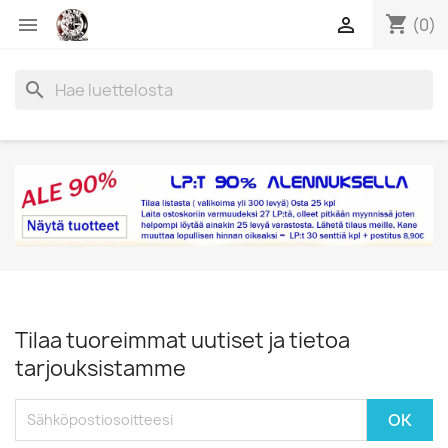
shopping_cart


(0)
search
Tilaa tuoreimmat uutiset ja tietoa
tarjouksistamme