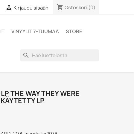
shopping_cart

Ostoskori
(0)
Kirjaudu sisään
IT
VINYYLIT 7-TUUMAA
STORE
search
 LP THE WAY THEY WERE
- KÄYTETTY LP
 APL1-1778 - vuodelta: 1976,