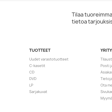
Tilaa tuoreimmat
tietoa tarjouks
TUOTTEET
YRIT
Uudet varastotuotteet
Tilaus
C-kasetit
Posti 
CD
Asiaka
DVD
Tietoj
LP
Ota me
Sarjakuvat
Sivuka
Myymä