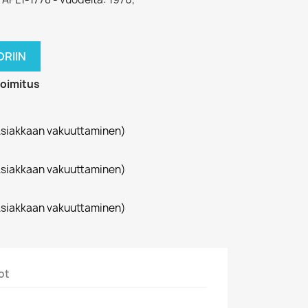
RIIN
toimitus
siakkaan vakuuttaminen)
siakkaan vakuuttaminen)
siakkaan vakuuttaminen)
ot