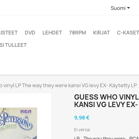

Suomi
LISTEET
DVD
LEHDET
78RPM
KIRJAT
C-KASET
SI TULLEET
vinyl LP The way they were kansi VG levy EX- Käytetty LP
GUESS WHO VINYL
KANSI VG LEVY EX
9,98 €
Ei veroa
LP - The way they were - RCA