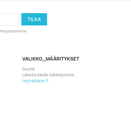
o yhteystietomme
VALIKKO_MÄÄRITYKSET
Suomi
Lähetä meille sähköpostia:
reijo@kane.fi