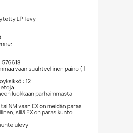
ytetty LP-levy
8
enne:
: 576618
ammaa vaan suuhteellinen paino ( 1
yksikkö : 12
ietoja
neen luokkaan parhaimmasta
tai NM vaan EX on meidän paras
linen, sillä EX on paras kunto
kuuntelulevy