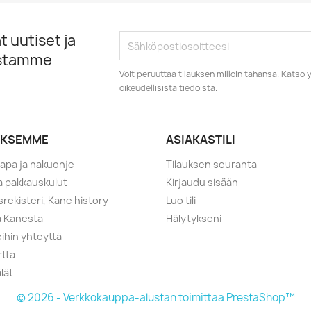
 uutiset ja
istamme
Voit peruuttaa tilauksen milloin tahansa. Kats
oikeudellisista tiedoista.
YKSEMME
ASIAKASTILI
tapa ja hakuohje
Tilauksen seuranta
ja pakkauskulut
Kirjaudu sisään
srekisteri, Kane history
Luo tili
a Kanesta
Hälytykseni
ihin yhteyttä
rtta
lät
© 2026 - Verkkokauppa-alustan toimittaa PrestaShop™