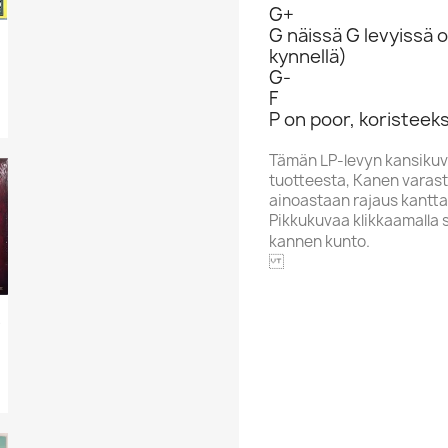
G+
G näissä G levyissä o
..
kynnellä)
G-
F
P on poor, koristeeks
Tämän LP-levyn kansikuv
tuotteesta, Kanen varasto
ainoastaan rajaus kantta
Pikkukuvaa klikkaamalla 
kannen kunto.
RCA
d To...
Aakkoskirjain