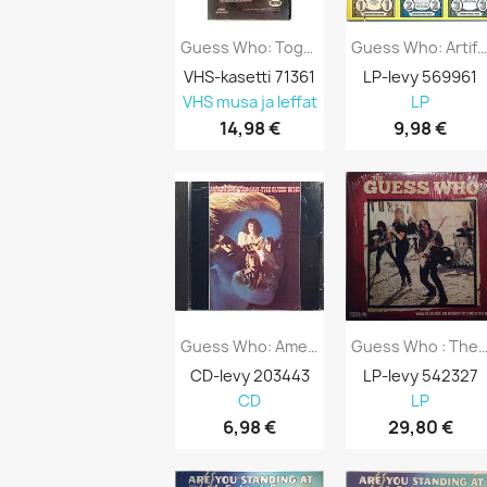
Guess Who: Together Again -83 Kansipaperi...
Guess Who: Artificial Paradise Kansi VG+.
VHS-kasetti 71361
LP-levy 569961
VHS musa ja leffat
LP
14,98 €
9,98 €
Guess Who: American Woman Remastered...
Guess Who : The Future Is What It Use
CD-levy 203443
LP-levy 542327
CD
LP
6,98 €
29,80 €