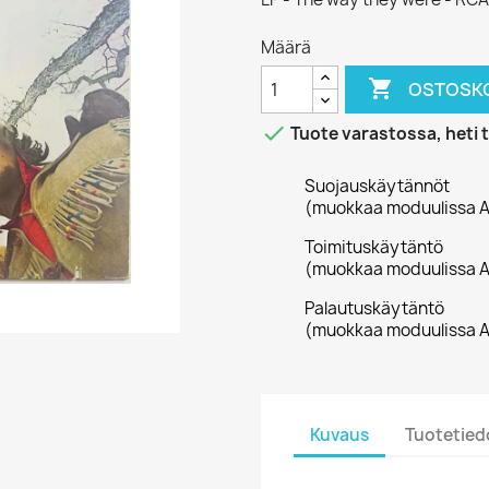
Määrä

OSTOSKO

Tuote varastossa, heti 
Suojauskäytännöt
(muokkaa moduulissa A
Toimituskäytäntö
(muokkaa moduulissa A
Palautuskäytäntö
(muokkaa moduulissa A
Kuvaus
Tuotetied