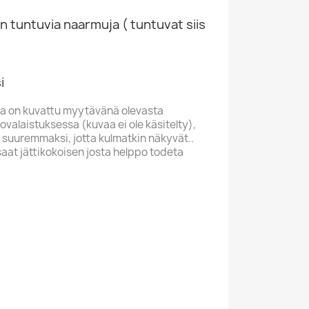
n tuntuvia naarmuja ( tuntuvat siis
i
a on kuvattu myytävänä olevasta
valaistuksessa (kuvaa ei ole käsitelty),
 suuremmaksi, jotta kulmatkin näkyvät..
saat jättikokoisen josta helppo todeta
G