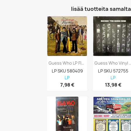
lisää tuotteita samalta 
Guess Who LP Flavours Kansi VG+ Levy EX...
Guess Who Vinyl LP Rockin’ Kansi
LP SKU 580409
LP SKU 572755
LP
LP
7,98 €
13,98 €