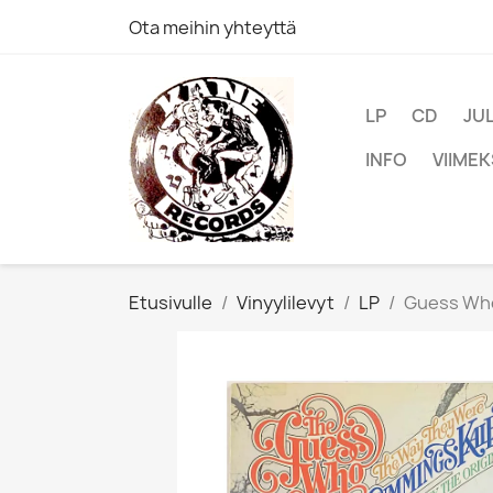
Ota meihin yhteyttä
LP
CD
JU
INFO
VIIMEK
Etusivulle
Vinyylilevyt
LP
Guess Who 