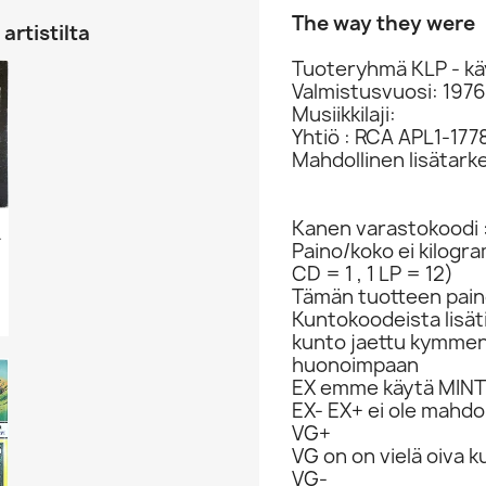
The way they were
artistilta
Tuoteryhmä KLP - kä
Valmistusvuosi: 1976
Musiikkilaji:
Yhtiö : RCA APL1-177
Mahdollinen lisätark
Kanen varastokoodi 
 VG+ Levy...
Paino/koko ei kilogr
CD = 1 , 1 LP = 12)
Tämän tuotteen paino
Kuntokoodeista lisät
kunto jaettu kymme
huonoimpaan
EX emme käytä MINT 
EX- EX+ ei ole mahdol
VG+
VG on on vielä oiva 
VG-