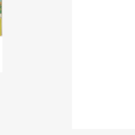
Hintaluokka
Kannen Kunto
Kunto Uusi Tai Kay
..
Suomesta Vai Muu
Tyyli
Vinyylin Kunto
Vuosikymmen
Vuosiluku