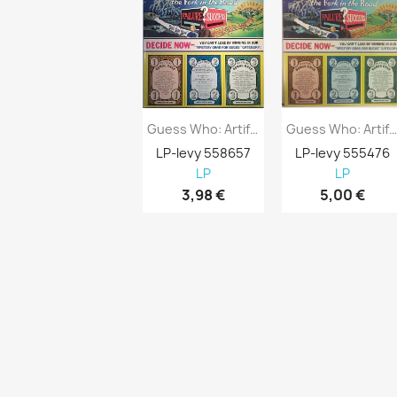
Guess Who: Artificial Paradise - Käytetty...
Guess Who: Artificial Paradise Kansi EX-.
LP-levy 558657
LP-levy 555476
LP
LP
3,98 €
5,00 €