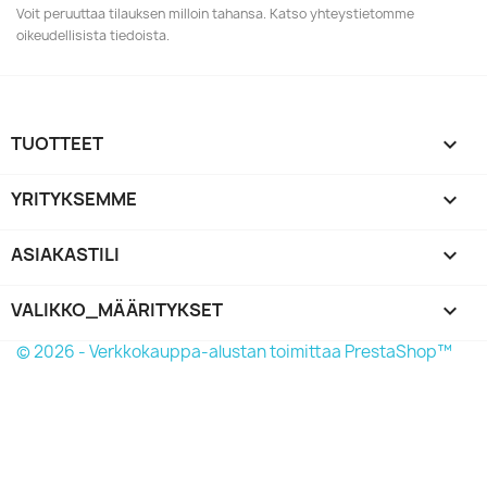
Voit peruuttaa tilauksen milloin tahansa. Katso yhteystietomme
oikeudellisista tiedoista.
TUOTTEET

YRITYKSEMME

ASIAKASTILI

VALIKKO_MÄÄRITYKSET
keyboard_arrow_down
© 2026 - Verkkokauppa-alustan toimittaa PrestaShop™