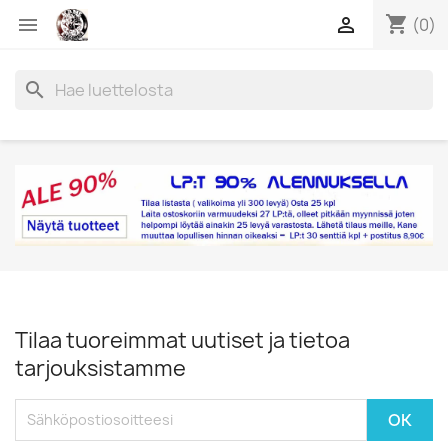
shopping_cart


(0)
search
Tilaa tuoreimmat uutiset ja tietoa
tarjouksistamme