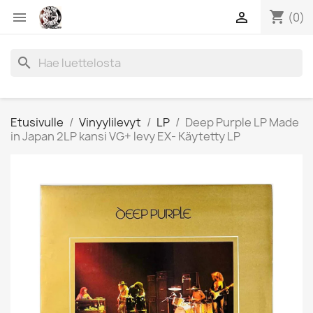
shopping_cart


(0)
search
Etusivulle
Vinyylilevyt
LP
Deep Purple LP Made
in Japan 2LP kansi VG+ levy EX- Käytetty LP