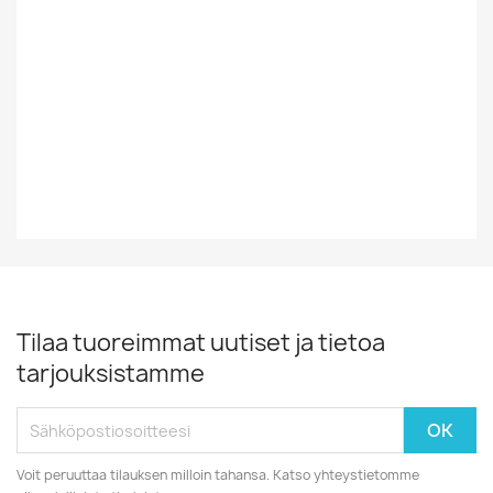
Tyyli
Rock/Pop
Vinyylin Kunto
EX-
Vuosikymmen
70-Luku
Vuosiluku
1972
Tilaa tuoreimmat uutiset ja tietoa
tarjouksistamme
Voit peruuttaa tilauksen milloin tahansa. Katso yhteystietomme