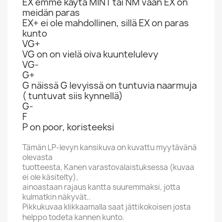
EX emme käytä MINT tai NM vaan EX on
meidän paras
EX+ ei ole mahdollinen, sillä EX on paras
kunto
VG+
VG on on vielä oiva kuuntelulevy
VG-
G+
G näissä G levyissä on tuntuvia naarmuja
( tuntuvat siis kynnellä)
G-
F
P on poor, koristeeksi
Tämän LP-levyn kansikuva on kuvattu myytävänä
olevasta
tuotteesta, Kanen varastovalaistuksessa (kuvaa
ei ole käsitelty),
ainoastaan rajaus kantta suuremmaksi, jotta
kulmatkin näkyvät..
Pikkukuvaa klikkaamalla saat jättikokoisen josta
helppo todeta kannen kunto.