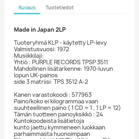
Kuvaus
Tuotetiedot
Made in Japan 2LP
Tuoteryhmä KLP - käytetty LP-levy
Valmistusvuosi: 1972
Musiikkilaji:
Yhtiö : PURPLE RECORDS TPSP 3511
Mahdollinen lisätarkenne: 1970-luvun
lopun UK-painos
side 3 matriisi: TPS 3512 A-2
Kanen varastokoodi : 577963
Paino/koko ei kilogrammaa vaan
suuhteellinen paino ( 1 CD = 1 , 1 LP = 12)
Tämän tuotteen painoyksikkö : 24
Kuntokoodeista lisätietoja
kunto jaettu kymmeneen luokkaan
parhaimmasta huonoimpaan