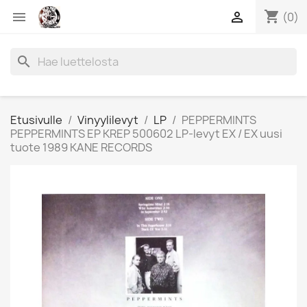
shopping_cart


(0)
search
Etusivulle
Vinyylilevyt
LP
PEPPERMINTS
PEPPERMINTS EP KREP 500602 LP-levyt EX / EX uusi
tuote 1989 KANE RECORDS