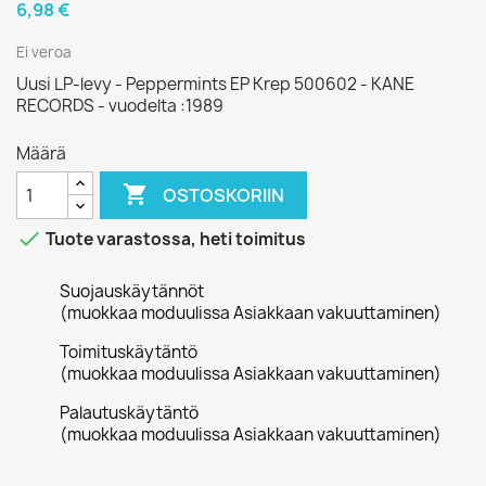
6,98 €
Ei veroa
Uusi LP-levy - Peppermints EP Krep 500602 - KANE
RECORDS - vuodelta :1989
Määrä

OSTOSKORIIN

Tuote varastossa, heti toimitus
Suojauskäytännöt
(muokkaa moduulissa Asiakkaan vakuuttaminen)
Toimituskäytäntö
(muokkaa moduulissa Asiakkaan vakuuttaminen)
Palautuskäytäntö
(muokkaa moduulissa Asiakkaan vakuuttaminen)