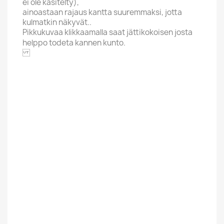
ei ole käsitelty),
ainoastaan rajaus kantta suuremmaksi, jotta
kulmatkin näkyvät..
Pikkukuvaa klikkaamalla saat jättikokoisen josta
helppo todeta kannen kunto.
KANE RECORDS
Aakkoskirjain
P
Hintaluokka
5,01-8 Euroa
Kannen Kunto
EX
Kunto Uusi Tai
Uusi
Kaytetty