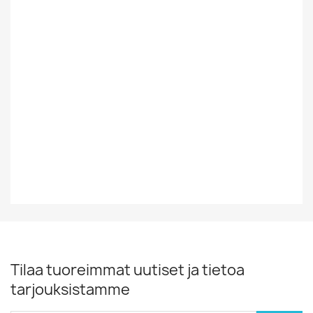
Suomesta Vai
Kotimainen
Muualta
Tyyli
Rock/Pop
Vinyylin Kunto
EX
Vuosikymmen
80-Luku
Tilaa tuoreimmat uutiset ja tietoa
tarjouksistamme