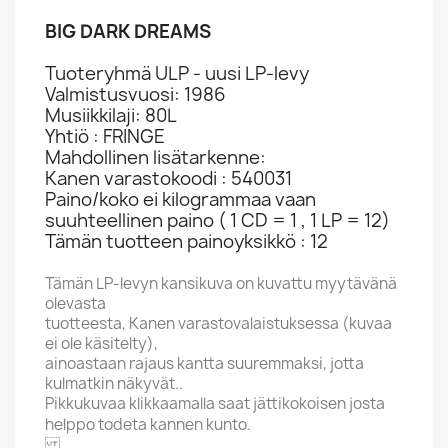
BIG DARK DREAMS
Tuoteryhmä ULP - uusi LP-levy
Valmistusvuosi: 1986
Musiikkilaji: 80L
Yhtiö : FRINGE
Mahdollinen lisätarkenne:
Kanen varastokoodi : 540031
Paino/koko ei kilogrammaa vaan
suuhteellinen paino ( 1 CD = 1 , 1 LP = 12)
Tämän tuotteen painoyksikkö : 12
Tämän LP-levyn kansikuva on kuvattu myytävänä
olevasta
tuotteesta, Kanen varastovalaistuksessa (kuvaa
ei ole käsitelty),
ainoastaan rajaus kantta suuremmaksi, jotta
kulmatkin näkyvät..
Pikkukuvaa klikkaamalla saat jättikokoisen josta
helppo todeta kannen kunto.