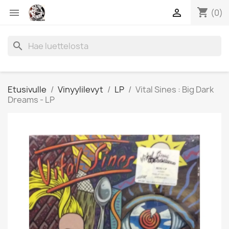
shopping_cart


(0)
search
Etusivulle
Vinyylilevyt
LP
Vital Sines : Big Dark
Dreams - LP