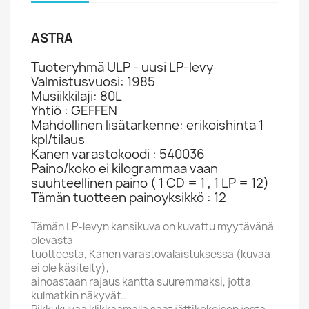
ASTRA
Tuoteryhmä ULP - uusi LP-levy
Valmistusvuosi: 1985
Musiikkilaji: 80L
Yhtiö : GEFFEN
Mahdollinen lisätarkenne: erikoishinta 1
kpl/tilaus
Kanen varastokoodi : 540036
Paino/koko ei kilogrammaa vaan
suuhteellinen paino ( 1 CD = 1 , 1 LP = 12)
Tämän tuotteen painoyksikkö : 12
Tämän LP-levyn kansikuva on kuvattu myytävänä
olevasta
tuotteesta, Kanen varastovalaistuksessa (kuvaa
ei ole käsitelty),
ainoastaan rajaus kantta suuremmaksi, jotta
kulmatkin näkyvät..