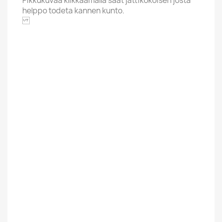
Pikkukuvaa klikkaamalla saat jättikokoisen josta
helppo todeta kannen kunto.
GEFFEN
Aakkoskirjain
A
Artisti / Nimi
Asia
Hintaluokka
12,01-20 Euroa
Kunto Uusi Tai
Uusi
Kaytetty
Suomesta Vai
Ulkomainen
Muualta