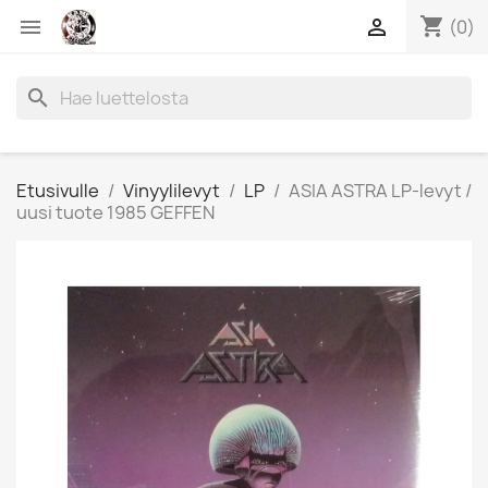
shopping_cart


(0)
search
Etusivulle
Vinyylilevyt
LP
ASIA ASTRA LP-levyt /
uusi tuote 1985 GEFFEN