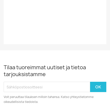
Tyyli
Rock/Pop
Vuosikymmen
80-Luku
Tilaa tuoreimmat uutiset ja tietoa
tarjouksistamme
Voit peruuttaa tilauksen milloin tahansa. Katso yhteystietomme
oikeudellisista tiedoista.