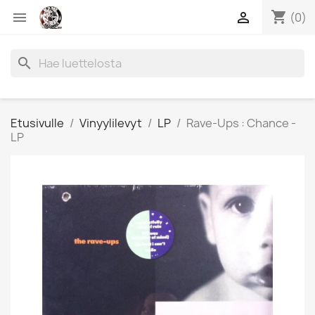
shopping_cart


(0)
search
Etusivulle
Vinyylilevyt
LP
Rave-Ups : Chance -
LP