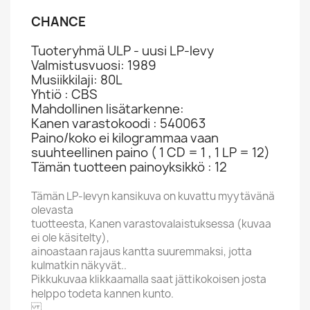
CHANCE
Tuoteryhmä ULP - uusi LP-levy
Valmistusvuosi: 1989
Musiikkilaji: 80L
Yhtiö : CBS
Mahdollinen lisätarkenne:
Kanen varastokoodi : 540063
Paino/koko ei kilogrammaa vaan
suuhteellinen paino ( 1 CD = 1 , 1 LP = 12)
Tämän tuotteen painoyksikkö : 12
Tämän LP-levyn kansikuva on kuvattu myytävänä
olevasta
tuotteesta, Kanen varastovalaistuksessa (kuvaa
ei ole käsitelty),
ainoastaan rajaus kantta suuremmaksi, jotta
kulmatkin näkyvät..
Pikkukuvaa klikkaamalla saat jättikokoisen josta
helppo todeta kannen kunto.