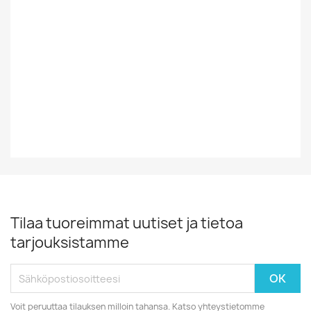
Vuosiluku
1989
EAN13
0074644525519
Tilaa tuoreimmat uutiset ja tietoa
tarjouksistamme
Voit peruuttaa tilauksen milloin tahansa. Katso yhteystietomme