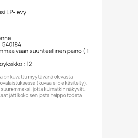
si LP-levy
8
enne:
: 540184
ammaa vaan suuhteellinen paino ( 1
yksikkö : 12
a on kuvattu myytävänä olevasta
valaistuksessa (kuvaa ei ole käsitelty),
 suuremmaksi, jotta kulmatkin näkyvät..
saat jättikokoisen josta helppo todeta
E