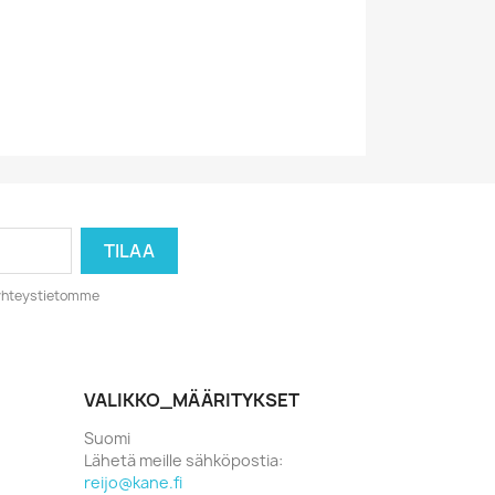
0088561823818
o yhteystietomme
VALIKKO_MÄÄRITYKSET
Suomi
Lähetä meille sähköpostia:
reijo@kane.fi