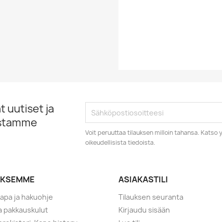
EAN13
 uutiset ja
istamme
Voit peruuttaa tilauksen milloin tahansa. Kats
oikeudellisista tiedoista.
YKSEMME
ASIAKASTILI
tapa ja hakuohje
Tilauksen seuranta
ja pakkauskulut
Kirjaudu sisään