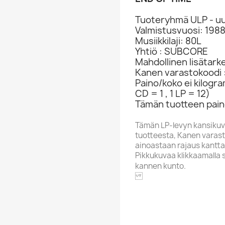
Tuoteryhmä ULP - uu
Valmistusvuosi: 198
Musiikkilaji: 80L
Yhtiö : SUBCORE
Mahdollinen lisätark
Kanen varastokoodi 
Paino/koko ei kilogr
CD = 1 , 1 LP = 12)
Tämän tuotteen paino
Tämän LP-levyn kansikuv
tuotteesta, Kanen varasto
ainoastaan rajaus kantta
Pikkukuvaa klikkaamalla 
kannen kunto.
SUBCOR