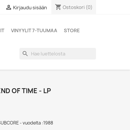
shopping_cart

Ostoskori
(0)
Kirjaudu sisään
IT
VINYYLIT 7-TUUMAA
STORE
search
ND OF TIME - LP
 SUBCORE - vuodelta :1988