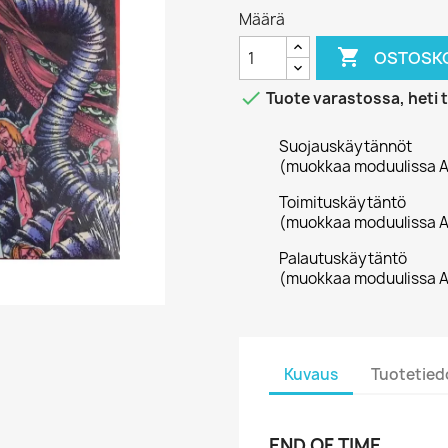
Määrä

OSTOSKO

Tuote varastossa, heti 
Suojauskäytännöt
(muokkaa moduulissa A
Toimituskäytäntö
(muokkaa moduulissa A
Palautuskäytäntö
(muokkaa moduulissa A
Kuvaus
Tuotetied
END OF TIME