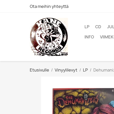
Ota meihin yhteyttä
LP
CD
JU
INFO
VIIMEK
Etusivulle
Vinyylilevyt
LP
Dehumanize