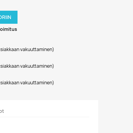
RIIN
toimitus
siakkaan vakuuttaminen)
siakkaan vakuuttaminen)
siakkaan vakuuttaminen)
ot