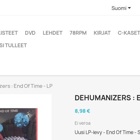

Suomi
LISTEET
DVD
LEHDET
78RPM
KIRJAT
C-KASET
SI TULLEET
rs : End Of Time - LP
DEHUMANIZERS : E
8,98 €
Ei veroa
Uusi LP-levy - End Of Time -