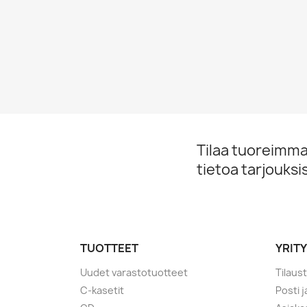
Tilaa tuoreimmat
tietoa tarjouks
TUOTTEET
YRIT
Uudet varastotuotteet
Tilaus
C-kasetit
Posti 