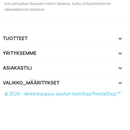
Voit peruuttaa tilauksen milloin tahansa. Katso yhteystietomme
oikeudellisista tiedoista.
TUOTTEET

YRITYKSEMME

ASIAKASTILI

VALIKKO_MÄÄRITYKSET
keyboard_arrow_down
© 2026 - Verkkokauppa-alustan toimittaa PrestaShop™