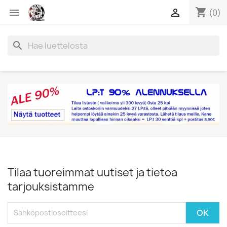
shopping_cart


(0)
search
Tilaa tuoreimmat uutiset ja tietoa
tarjouksistamme