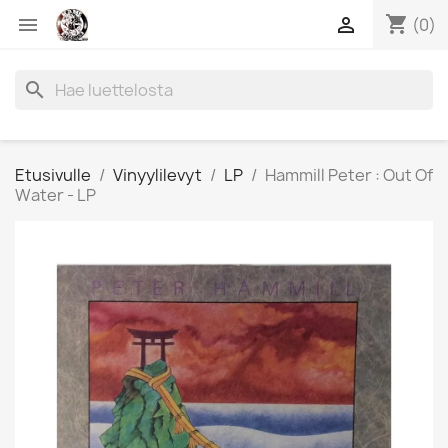
shopping_cart


(0)
search
Etusivulle
Vinyylilevyt
LP
Hammill Peter : Out Of
Water - LP