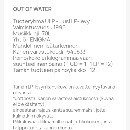
OUT OF WATER
Tuoteryhmä ULP - uusi LP-levy
Valmistusvuosi: 1990
Musiikkilaji: 70L
Yhtiö : ENIGMA
Mahdollinen lisätarkenne:
Kanen varastokoodi : 540533
Paino/koko ei kilogrammaa vaan
suuhteellinen paino ( 1 CD = 1 , 1 LP = 12)
Tämän tuotteen painoyksikkö : 12
Tämän LP-levyn kansikuva on kuvattu myytävänä
olevasta
tuotteesta, Kanen varastovalaistuksessa (kuvaa
ei ole käsitelty),
ainoastaan rajaus kantta suuremmaksi, jotta
kulmatkin näkyvät..
Pikkukuvaa klikkaamalla saat jättikokoisen josta
helppo todeta kannen kunto.