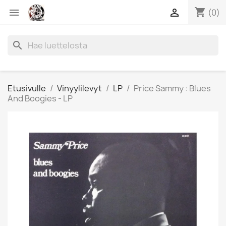
shopping_cart


(0)
search
Etusivulle
Vinyylilevyt
LP
Price Sammy : Blues
And Boogies - LP