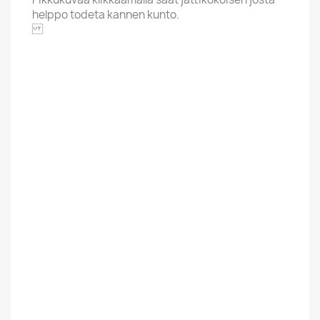
helppo todeta kannen kunto.
BLACK AND BLUE
Aakkoskirjain
P
Artisti / Nimi
Price Sammy
Hintaluokka
12,01-20 Euroa
Kunto Uusi Tai
Uusi
Kaytetty
Suomesta Vai
Ulkomainen
Muualta