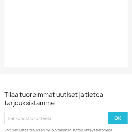
Tyyli
BLUES
Vuosikymmen
50-Luku
Vuosiluku
195?
Tilaa tuoreimmat uutiset ja tietoa
tarjouksistamme
Voit peruuttaa tilauksen milloin tahansa. Katso yhteystietomme