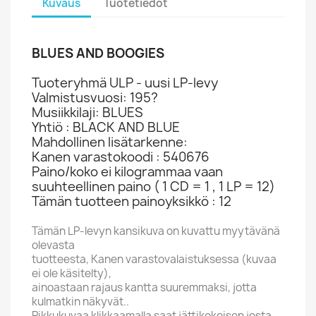
Kuvaus
Tuotetiedot
BLUES AND BOOGIES
Tuoteryhmä ULP - uusi LP-levy
Valmistusvuosi: 195?
Musiikkilaji: BLUES
Yhtiö : BLACK AND BLUE
Mahdollinen lisätarkenne:
Kanen varastokoodi : 540676
Paino/koko ei kilogrammaa vaan
suuhteellinen paino ( 1 CD = 1 , 1 LP = 12)
Tämän tuotteen painoyksikkö : 12
Tämän LP-levyn kansikuva on kuvattu myytävänä
olevasta
tuotteesta, Kanen varastovalaistuksessa (kuvaa
ei ole käsitelty),
ainoastaan rajaus kantta suuremmaksi, jotta
kulmatkin näkyvät..
Pikkukuvaa klikkaamalla saat jättikokoisen josta