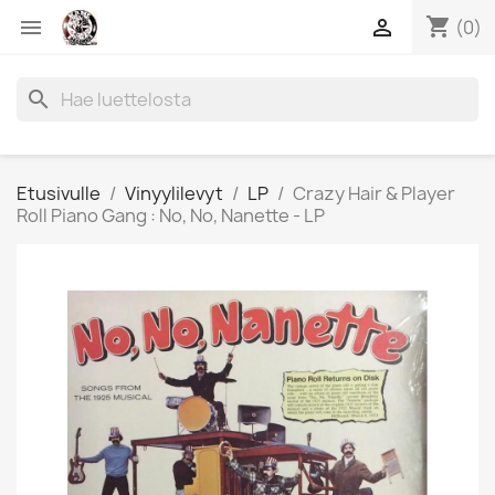
shopping_cart


(0)
search
Etusivulle
Vinyylilevyt
LP
Crazy Hair & Player
Roll Piano Gang : No, No, Nanette - LP