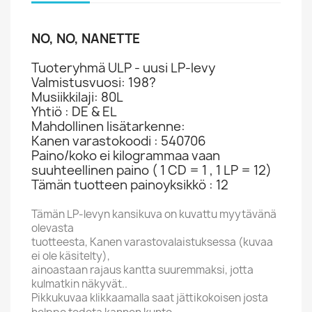
NO, NO, NANETTE
Tuoteryhmä ULP - uusi LP-levy
Valmistusvuosi: 198?
Musiikkilaji: 80L
Yhtiö : DE & EL
Mahdollinen lisätarkenne:
Kanen varastokoodi : 540706
Paino/koko ei kilogrammaa vaan
suuhteellinen paino ( 1 CD = 1 , 1 LP = 12)
Tämän tuotteen painoyksikkö : 12
Tämän LP-levyn kansikuva on kuvattu myytävänä
olevasta
tuotteesta, Kanen varastovalaistuksessa (kuvaa
ei ole käsitelty),
ainoastaan rajaus kantta suuremmaksi, jotta
kulmatkin näkyvät..
Pikkukuvaa klikkaamalla saat jättikokoisen josta