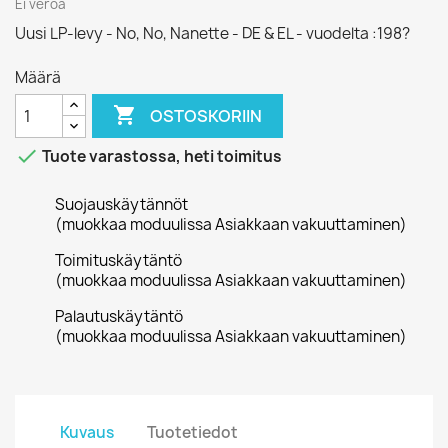
Ei veroa
Uusi LP-levy - No, No, Nanette - DE & EL - vuodelta :198?
Määrä

OSTOSKORIIN

Tuote varastossa, heti toimitus
Suojauskäytännöt
(muokkaa moduulissa Asiakkaan vakuuttaminen)
Toimituskäytäntö
(muokkaa moduulissa Asiakkaan vakuuttaminen)
Palautuskäytäntö
(muokkaa moduulissa Asiakkaan vakuuttaminen)
Kuvaus
Tuotetiedot