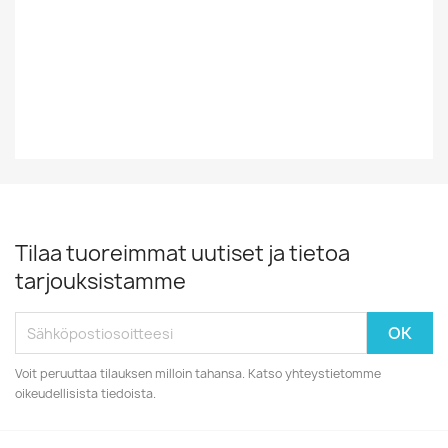
Vuosikymmen
80-Luku
Vuosiluku
198?
Tilaa tuoreimmat uutiset ja tietoa
tarjouksistamme
Voit peruuttaa tilauksen milloin tahansa. Katso yhteystietomme
oikeudellisista tiedoista.