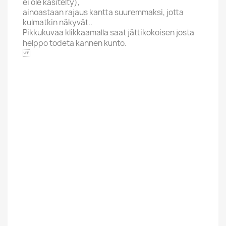
ei ole käsitelty),
ainoastaan rajaus kantta suuremmaksi, jotta
kulmatkin näkyvät..
Pikkukuvaa klikkaamalla saat jättikokoisen josta
helppo todeta kannen kunto.
TOPIC RECORDS
Aakkoskirjain
V
Hintaluokka
5,01-8 Euroa
Kunto Uusi Tai
Uusi
Kaytetty
Suomesta Vai
Ulkomainen