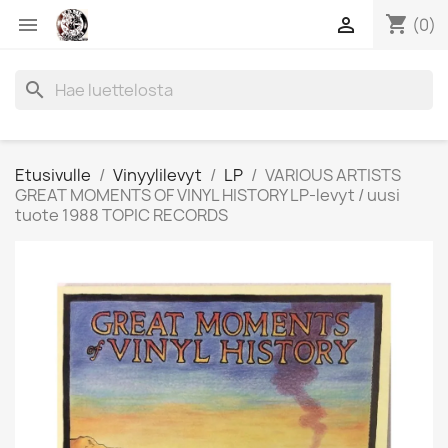
shopping_cart


(0)
search
Etusivulle
Vinyylilevyt
LP
VARIOUS ARTISTS
GREAT MOMENTS OF VINYL HISTORY LP-levyt / uusi
tuote 1988 TOPIC RECORDS