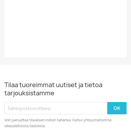
Muualta
Tyyli
Rock/Pop
Vuosikymmen
80-Luku
Tilaa tuoreimmat uutiset ja tietoa
tarjouksistamme
Voit peruuttaa tilauksen milloin tahansa. Katso yhteystietomme
oikeudellisista tiedoista.