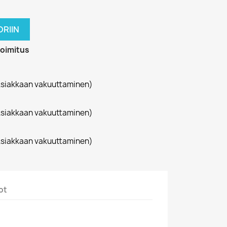
RIIN
toimitus
siakkaan vakuuttaminen)
siakkaan vakuuttaminen)
siakkaan vakuuttaminen)
ot