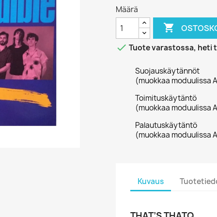
Määrä

OSTOSKO

Tuote varastossa, heti 
Suojauskäytännöt
(muokkaa moduulissa A
Toimituskäytäntö
(muokkaa moduulissa A
Palautuskäytäntö
(muokkaa moduulissa A
Kuvaus
Tuotetied
THAT’S THATQ