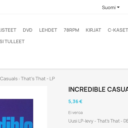

Suomi
LISTEET
DVD
LEHDET
78RPM
KIRJAT
C-KASET
SI TULLEET
 Casuals : That’s That - LP
INCREDIBLE CASUAL
5,36 €
Ei veroa
Uusi LP-levy - That’s That - 