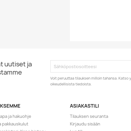
EAN13
 uutiset ja
istamme
Voit peruuttaa tilauksen milloin tahansa. Kats
oikeudellisista tiedoista.
YKSEMME
ASIAKASTILI
tapa ja hakuohje
Tilauksen seuranta
ja pakkauskulut
Kirjaudu sisään