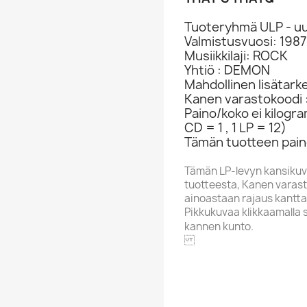
Tuoteryhmä ULP - uu
Valmistusvuosi: 1987
Musiikkilaji: ROCK
Yhtiö : DEMON
Mahdollinen lisätark
Kanen varastokoodi 
Paino/koko ei kilogr
CD = 1 , 1 LP = 12)
Tämän tuotteen paino
Tämän LP-levyn kansikuv
tuotteesta, Kanen varasto
ainoastaan rajaus kantta
Pikkukuvaa klikkaamalla 
kannen kunto.
DEMON