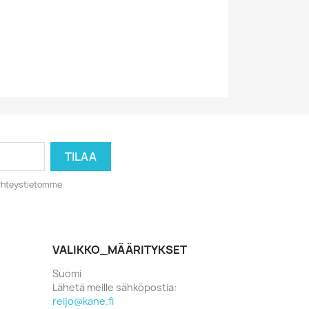
501477030772
o yhteystietomme
VALIKKO_MÄÄRITYKSET
Suomi
Lähetä meille sähköpostia:
reijo@kane.fi