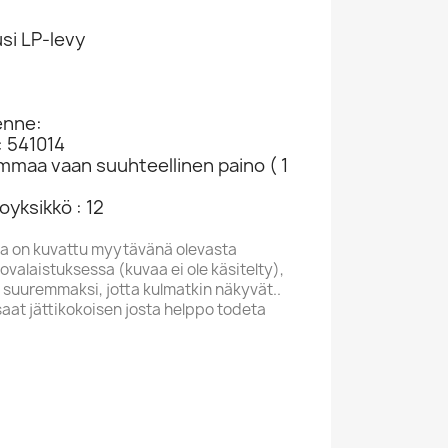
si LP-levy
enne:
: 541014
ammaa vaan suuhteellinen paino ( 1
yksikkö : 12
a on kuvattu myytävänä olevasta
valaistuksessa (kuvaa ei ole käsitelty),
 suuremmaksi, jotta kulmatkin näkyvät..
saat jättikokoisen josta helppo todeta