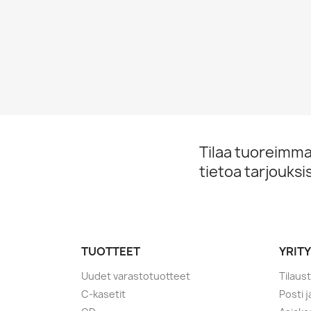
Tilaa tuoreimmat
tietoa tarjouks
TUOTTEET
YRIT
Uudet varastotuotteet
Tilaus
C-kasetit
Posti 