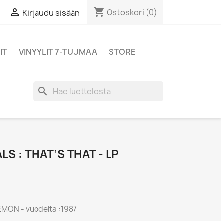
shopping_cart

Ostoskori
(0)
Kirjaudu sisään
IT
VINYYLIT 7-TUUMAA
STORE
search
S : THAT’S THAT - LP
DEMON - vuodelta :1987