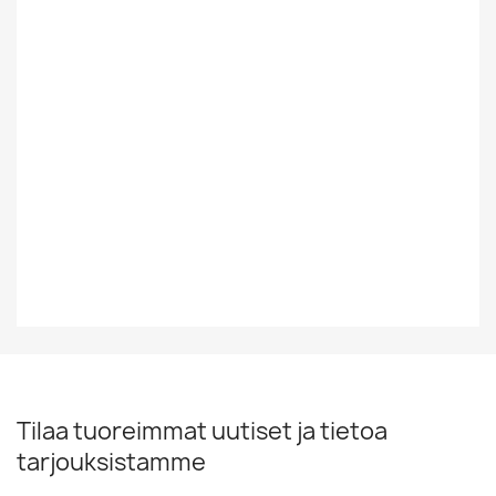
Tyyli
Rock/Pop
Vuosikymmen
2000-2015
Vuosiluku
2010
EAN13
6430017500172
Tilaa tuoreimmat uutiset ja tietoa
tarjouksistamme