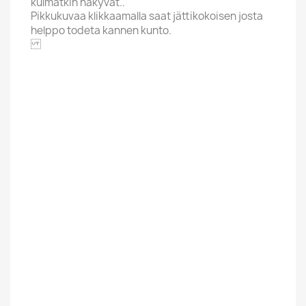
kulmatkin näkyvät..
Pikkukuvaa klikkaamalla saat jättikokoisen josta
helppo todeta kannen kunto.
HOME BRAEND
Aakkoskirjain
S
Hintaluokka
12,01-20 Euroa
Kunto Uusi Tai
Uusi
Kaytetty
Suomesta Vai
Kotimainen
Muualta