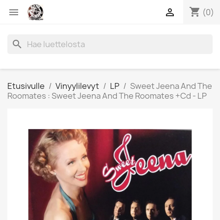
shopping_cart


(0)
search
Etusivulle
Vinyylilevyt
LP
Sweet Jeena And The
Roomates : Sweet Jeena And The Roomates +Cd - LP