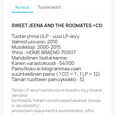
Kuvaus
Tuotetiedot
SWEET JEENA AND THE ROOMATES +CD
Tuoteryhmä ULP - uusi LP-levy
Valmistusvuosi: 2010
Musiikkilaji: 2000-2015
Yhtiö : HOME BRAEND 750017
Mahdollinen lisätarkenne:
Kanen varastokoodi : 541100
Paino/koko ei kilogrammaa vaan
suuhteellinen paino ( 1 CD = 1 , 1 LP = 12)
Tämän tuotteen painoyksikkö : 12
Tämän LP-levyn kansikuva on kuvattu myytävänä
olevasta
tuotteesta, Kanen varastovalaistuksessa (kuvaa
ei ole käsitelty),
ainoastaan rajaus kantta suuremmaksi, jotta