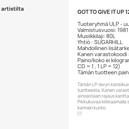
artistilta
GOT TO GIVE IT UP 
Tuoteryhmä ULP - uu
Valmistusvuosi: 1981
Musiikkilaji: 80L
Yhtiö : SUGARHILL
Mahdollinen lisätark
Kanen varastokoodi 
Paino/koko ei kilogr
CD = 1 , 1 LP = 12)
Tämän tuotteen paino
Tämän LP-levyn kansikuv
tuotteesta, Kanen varasto
ainoastaan rajaus kantta
Pikkukuvaa klikkaamalla 
kannen kunto.