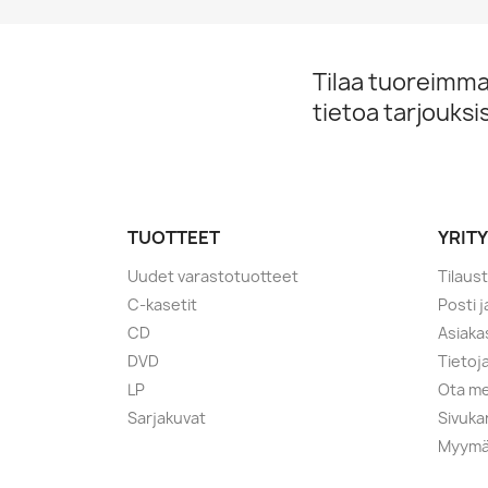
Tilaa tuoreimmat
tietoa tarjouks
TUOTTEET
YRIT
Uudet varastotuotteet
Tilaus
C-kasetit
Posti 
CD
Asiaka
DVD
Tietoj
LP
Ota me
Sarjakuvat
Sivuka
Myymä