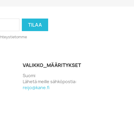
o yhteystietomme
VALIKKO_MÄÄRITYKSET
Suomi
Lähetä meille sähköpostia:
reijo@kane.fi