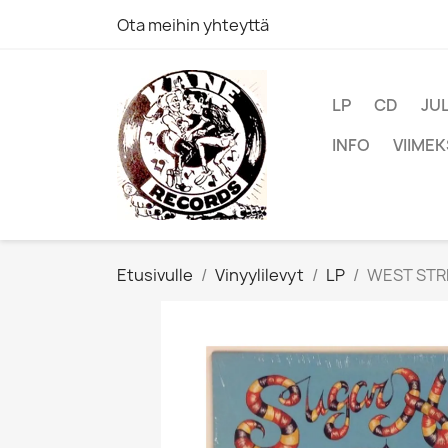
Ota meihin yhteyttä
LP
CD
JU
INFO
VIIMEK
Etusivulle
Vinyylilevyt
LP
WEST STRE