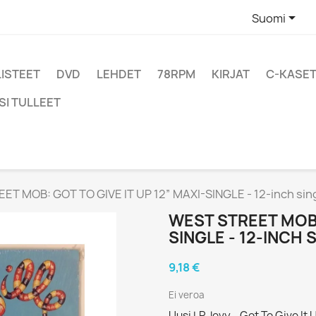

Suomi
LISTEET
DVD
LEHDET
78RPM
KIRJAT
C-KASET
SI TULLEET
ET MOB: GOT TO GIVE IT UP 12” MAXI-SINGLE - 12-inch sin
WEST STREET MOB: 
SINGLE - 12-INCH 
9,18 €
Ei veroa
Uusi LP-levy - Got To Give It