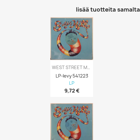
lisää tuotteita samalta 
WEST STREET MOB: SING A SIMPLE SONG 12”...
LP-levy 541223
LP
9,72 €