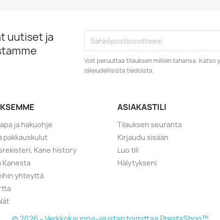
 uutiset ja
istamme
Voit peruuttaa tilauksen milloin tahansa. Kats
oikeudellisista tiedoista.
YKSEMME
ASIAKASTILI
tapa ja hakuohje
Tilauksen seuranta
ja pakkauskulut
Kirjaudu sisään
srekisteri, Kane history
Luo tili
a Kanesta
Hälytykseni
ihin yhteyttä
rtta
lät
© 2026 - Verkkokauppa-alustan toimittaa PrestaShop™