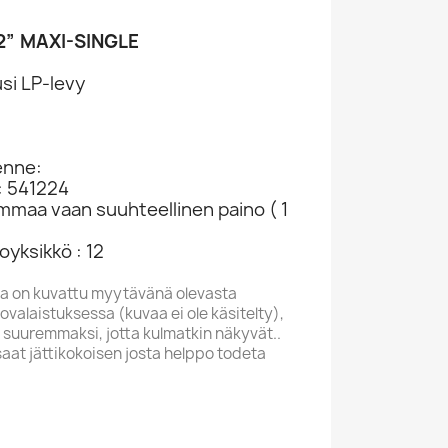
12” MAXI-SINGLE
si LP-levy
enne:
: 541224
ammaa vaan suuhteellinen paino ( 1
yksikkö : 12
a on kuvattu myytävänä olevasta
valaistuksessa (kuvaa ei ole käsitelty),
 suuremmaksi, jotta kulmatkin näkyvät..
saat jättikokoisen josta helppo todeta