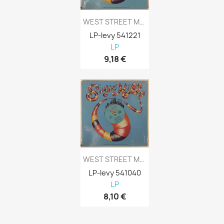
WEST STREET MOB: OOH BABY 12” MAXI-SINGLE...
LP-levy 541221
LP
9,18 €
WEST STREET MOB: ROCK THE PARTY 12” MAXI -...
LP-levy 541040
LP
8,10 €