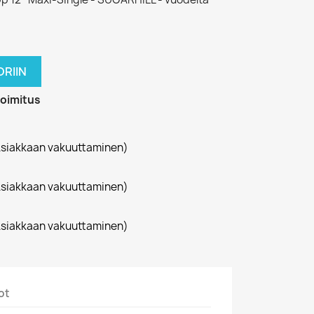
RIIN
toimitus
siakkaan vakuuttaminen)
siakkaan vakuuttaminen)
siakkaan vakuuttaminen)
ot