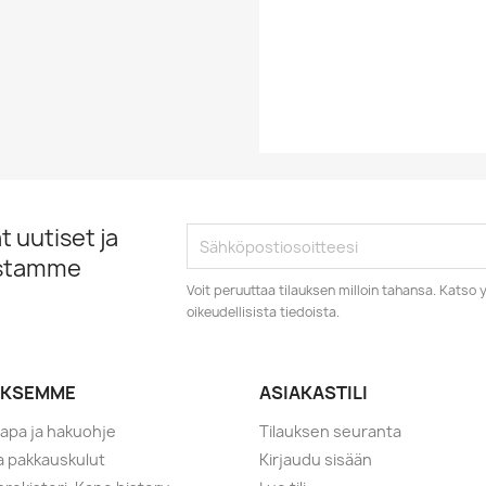
Vuosikymmen
Vuosiluku
 uutiset ja
istamme
Voit peruuttaa tilauksen milloin tahansa. Kats
oikeudellisista tiedoista.
YKSEMME
ASIAKASTILI
tapa ja hakuohje
Tilauksen seuranta
ja pakkauskulut
Kirjaudu sisään