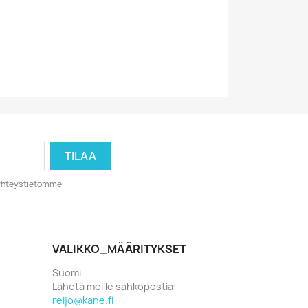
80-Luku
1982
o yhteystietomme
VALIKKO_MÄÄRITYKSET
Suomi
Lähetä meille sähköpostia:
reijo@kane.fi