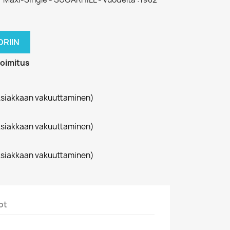
RIIN
toimitus
siakkaan vakuuttaminen)
siakkaan vakuuttaminen)
siakkaan vakuuttaminen)
ot