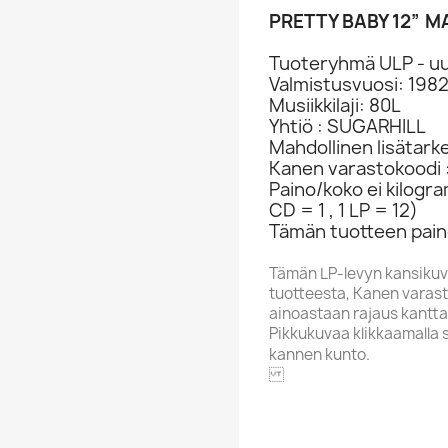
PRETTY BABY 12” M
Tuoteryhmä ULP - uu
Valmistusvuosi: 198
Musiikkilaji: 80L
Yhtiö : SUGARHILL
Mahdollinen lisätark
Kanen varastokoodi 
Paino/koko ei kilogr
CD = 1 , 1 LP = 12)
Tämän tuotteen paino
Tämän LP-levyn kansikuv
tuotteesta, Kanen varasto
ainoastaan rajaus kantta
Pikkukuvaa klikkaamalla 
kannen kunto.
SUGARH