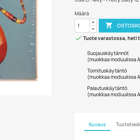
Määrä

OSTOSKO

Tuote varastossa, heti 
Suojauskäytännöt
(muokkaa moduulissa A
Toimituskäytäntö
(muokkaa moduulissa A
Palautuskäytäntö
(muokkaa moduulissa A
Kuvaus
Tuotetied