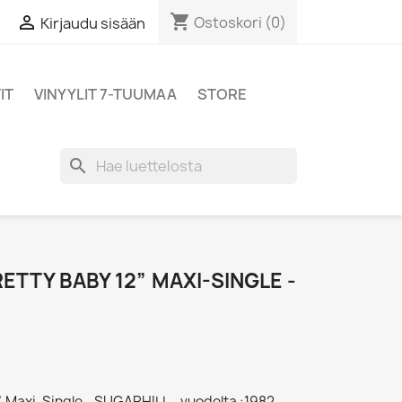
shopping_cart

Ostoskori
(0)
Kirjaudu sisään
IT
VINYYLIT 7-TUUMAA
STORE
search
ETTY BABY 12” MAXI-SINGLE -
2” Maxi-Single - SUGARHILL - vuodelta :1982