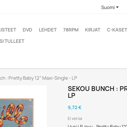

Suomi
LISTEET
DVD
LEHDET
78RPM
KIRJAT
C-KASET
SI TULLEET
h : Pretty Baby 12” Maxi-Single - LP
SEKOU BUNCH : PR
LP
9,72 €
Ei veroa
Uusi LP-levy - Pretty Baby 1