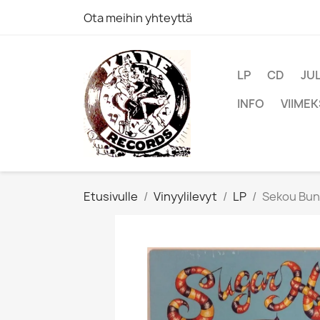
Ota meihin yhteyttä
LP
CD
JU
INFO
VIIMEK
Etusivulle
Vinyylilevyt
LP
Sekou Bunc