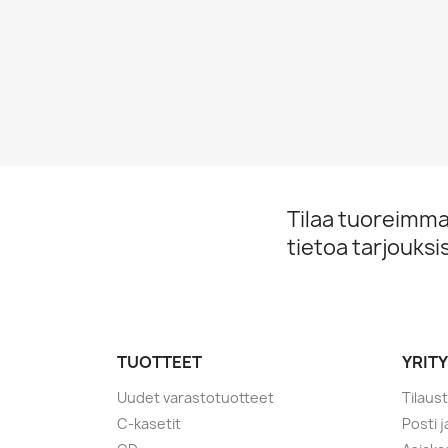
Tilaa tuoreimmat
tietoa tarjouks
TUOTTEET
YRIT
Uudet varastotuotteet
Tilaus
C-kasetit
Posti 