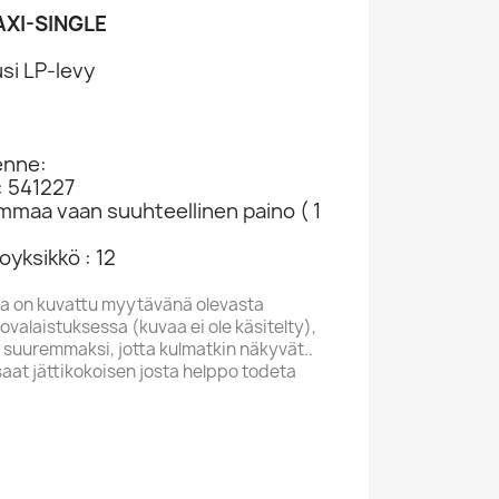
AXI-SINGLE
si LP-levy
2
enne:
: 541227
ammaa vaan suuhteellinen paino ( 1
yksikkö : 12
a on kuvattu myytävänä olevasta
valaistuksessa (kuvaa ei ole käsitelty),
 suuremmaksi, jotta kulmatkin näkyvät..
saat jättikokoisen josta helppo todeta
ILL