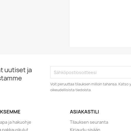
Vuosikymmen
Vuosiluku
 uutiset ja
istamme
Voit peruuttaa tilauksen milloin tahansa. Kats
oikeudellisista tiedoista.
YKSEMME
ASIAKASTILI
tapa ja hakuohje
Tilauksen seuranta
ja pakkauskulut
Kirjaudu sisään