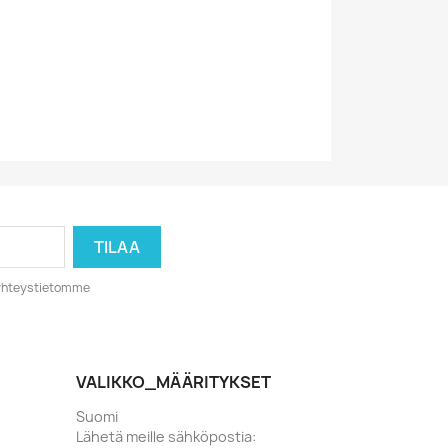
80-Luku
1982
o yhteystietomme
VALIKKO_MÄÄRITYKSET
Suomi
Lähetä meille sähköpostia: