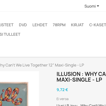

Suomi
LISTEET
DVD
LEHDET
78RPM
KIRJAT
C-KASET
SI TULLEET
 Why Can’t We Live Together 12” Maxi-Single - LP
ILLUSION : WHY C
MAXI-SINGLE - LP
9,72 €
Ei veroa
Uusi LP-levy - Why Can’t We 