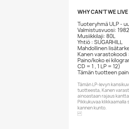
WHY CAN’T WE LIVE
Tuoteryhmä ULP - uu
Valmistusvuosi: 198
Musiikkilaji: 80L
Yhtiö : SUGARHILL
Mahdollinen lisätark
Kanen varastokoodi 
Paino/koko ei kilogr
CD = 1 , 1 LP = 12)
Tämän tuotteen paino
Tämän LP-levyn kansikuv
tuotteesta, Kanen varasto
ainoastaan rajaus kantta
Pikkukuvaa klikkaamalla 
kannen kunto.