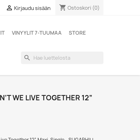
shopping_cart

Ostoskori
(0)
Kirjaudu sisään
IT
VINYYLIT 7-TUUMAA
STORE
search
AN’T WE LIVE TOGETHER 12”
Live Together 12” Maxi-Single - SUGARHILL -