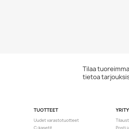
Tilaa tuoreimmat
tietoa tarjouks
TUOTTEET
YRIT
Uudet varastotuotteet
Tilaus
C-kasetit
Posti 