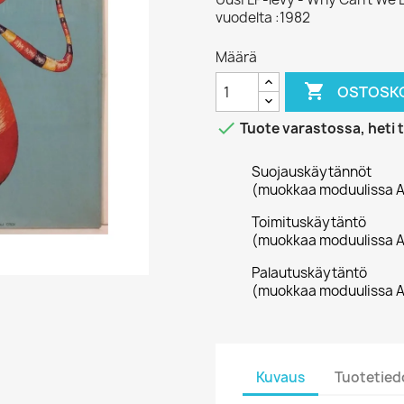
vuodelta :1982
Määrä

OSTOSKO

Tuote varastossa, heti 
Suojauskäytännöt
(muokkaa moduulissa A
Toimituskäytäntö
(muokkaa moduulissa A
Palautuskäytäntö
(muokkaa moduulissa A
Kuvaus
Tuotetied