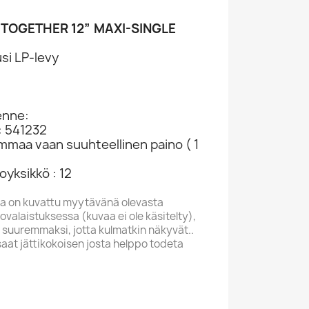
 TOGETHER 12” MAXI-SINGLE
si LP-levy
2
enne:
: 541232
ammaa vaan suuhteellinen paino ( 1
yksikkö : 12
a on kuvattu myytävänä olevasta
valaistuksessa (kuvaa ei ole käsitelty),
 suuremmaksi, jotta kulmatkin näkyvät..
saat jättikokoisen josta helppo todeta