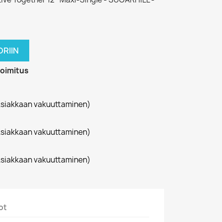
RIIN
toimitus
siakkaan vakuuttaminen)
siakkaan vakuuttaminen)
siakkaan vakuuttaminen)
ot