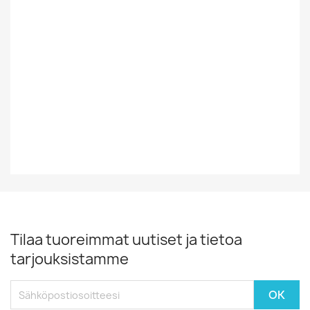
Tyyli
Rock/Pop
Vinyylin Kunto
EX
Vuosikymmen
80-Luku
Vuosiluku
1980
Tilaa tuoreimmat uutiset ja tietoa
tarjouksistamme