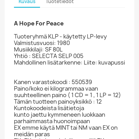
Kuvaus
Tuotetiedot
A Hope For Peace
Tuoteryhmä KLP - käytetty LP-levy
Valmistusvuosi: 1980
Musiikkilaji: SF 80L
Yhtiö : SELECTA SELP 005
Mahdollinen lisätarkenne: Liite: kuvapussi
Kanen varastokoodi : 550539
Paino/koko ei kilogrammaa vaan
suuhteellinen paino ( 1 CD = 1 , 1 LP = 12)
Tämän tuotteen painoyksikkö : 12
Kuntokoodeista lisätietoja
kunto jaettu kymmeneen luokkaan
parhaimmasta huonoimpaan
EX emme käytä MINT tai NM vaan EX on
meidän paras