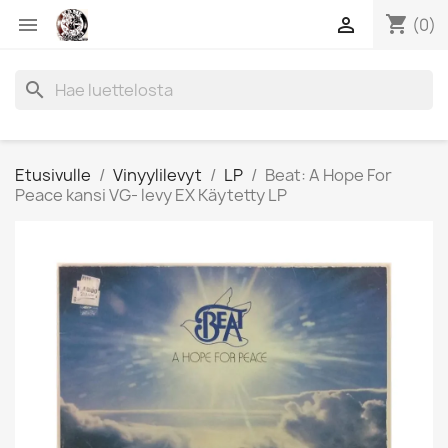
shopping_cart


(0)
search
Etusivulle
Vinyylilevyt
LP
Beat: A Hope For
Peace kansi VG- levy EX Käytetty LP