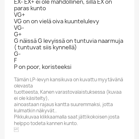
EX- EX+ ei ole mahdollinen, sillä EX on
paras kunto
VG+
VG on on vielä oiva kuuntelulevy
VG-
G+
G näissä G levyissä on tuntuvia naarmuja
( tuntuvat siis kynnellä)
G-
F
P on poor, koristeeksi
Tämän LP-levyn kansikuva on kuvattu myytävänä
olevasta
tuotteesta, Kanen varastovalaistuksessa (kuvaa
ei ole käsitelty),
ainoastaan rajaus kantta suuremmaksi, jotta
kulmatkin näkyvät..
Pikkukuvaa klikkaamalla saat jättikokoisen josta
helppo todeta kannen kunto.