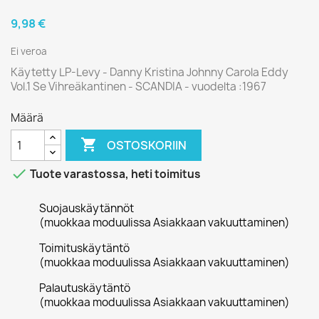
9,98 €
Ei veroa
Käytetty LP-Levy - Danny Kristina Johnny Carola Eddy
Vol.1 Se Vihreäkantinen - SCANDIA - vuodelta :1967
Määrä

OSTOSKORIIN

Tuote varastossa, heti toimitus
Suojauskäytännöt
(muokkaa moduulissa Asiakkaan vakuuttaminen)
Toimituskäytäntö
(muokkaa moduulissa Asiakkaan vakuuttaminen)
Palautuskäytäntö
(muokkaa moduulissa Asiakkaan vakuuttaminen)