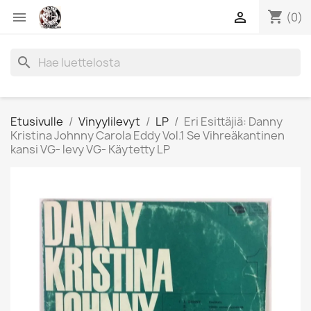
shopping_cart


(0)
search
Etusivulle
Vinyylilevyt
LP
Eri Esittäjiä: Danny
Kristina Johnny Carola Eddy Vol.1 Se Vihreäkantinen
kansi VG- levy VG- Käytetty LP