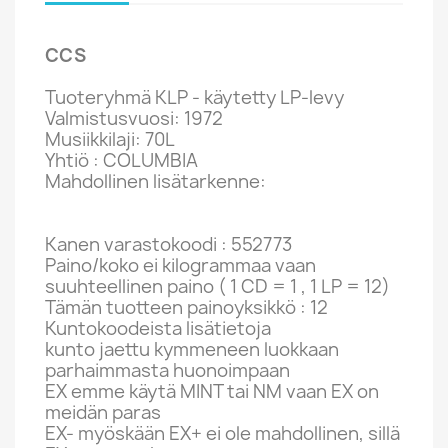
CCS
Tuoteryhmä KLP - käytetty LP-levy
Valmistusvuosi: 1972
Musiikkilaji: 70L
Yhtiö : COLUMBIA
Mahdollinen lisätarkenne:
Kanen varastokoodi : 552773
Paino/koko ei kilogrammaa vaan
suuhteellinen paino ( 1 CD = 1 , 1 LP = 12)
Tämän tuotteen painoyksikkö : 12
Kuntokoodeista lisätietoja
kunto jaettu kymmeneen luokkaan
parhaimmasta huonoimpaan
EX emme käytä MINT tai NM vaan EX on
meidän paras
EX- myöskään EX+ ei ole mahdollinen, sillä