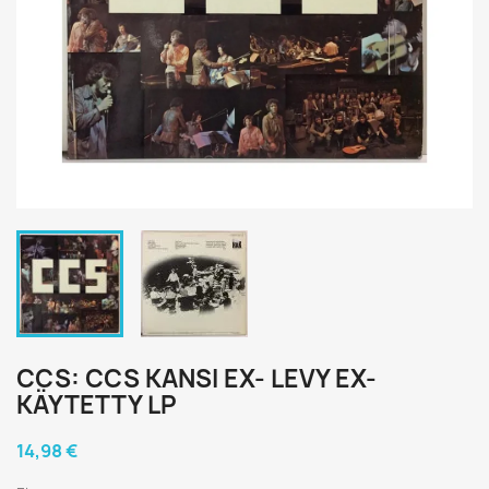
CCS: CCS KANSI EX- LEVY EX-
KÄYTETTY LP
14,98 €