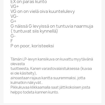
EX on paras kunto
VG+
VG on on vielä oiva kuuntelulevy
VG-
G+
G näissä G levyissä on tuntuvia naarmuja
( tuntuvat siis kynnellä)
G-
F
P on poor, koristeeksi
Tämän LP-levyn kansikuva on kuvattu myytävänä
olevasta
tuotteesta, Kanen varastovalaistuksessa (kuvaa
ei ole käsitelty),
ainoastaan rajaus kantta suuremmaksi, jotta
kulmatkin näkyvät..
Pikkukuvaa klikkaamalla saat jättikokoisen josta
helppo todeta kannen kunto.