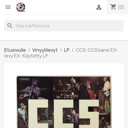
shopping_cart


(0)
search
Etusivulle
Vinyylilevyt
LP
CCS: CCS kansi EX-
levy EX- Käytetty LP