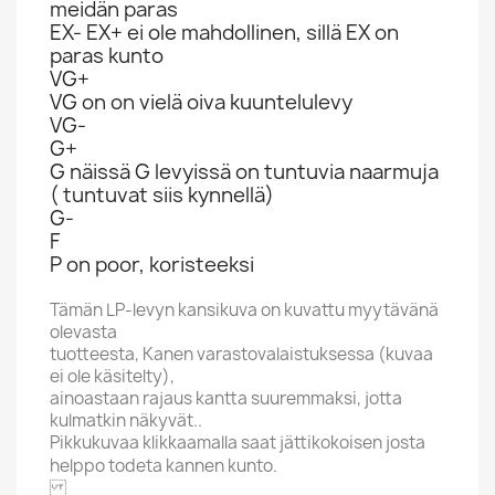
meidän paras
EX- EX+ ei ole mahdollinen, sillä EX on
paras kunto
VG+
VG on on vielä oiva kuuntelulevy
VG-
G+
G näissä G levyissä on tuntuvia naarmuja
( tuntuvat siis kynnellä)
G-
F
P on poor, koristeeksi
Tämän LP-levyn kansikuva on kuvattu myytävänä
olevasta
tuotteesta, Kanen varastovalaistuksessa (kuvaa
ei ole käsitelty),
ainoastaan rajaus kantta suuremmaksi, jotta
kulmatkin näkyvät..
Pikkukuvaa klikkaamalla saat jättikokoisen josta
helppo todeta kannen kunto.