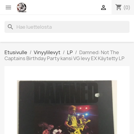
shopping_cart


(0)
search
Etusivulle
Vinyylilevyt
LP
Damned: Not The
Captains Birthday Party kansi VG levy EX Käytetty LP