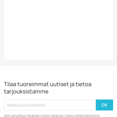
Tyyli
Rock/Pop
Vinyylin Kunto
EX
Vuosikymmen
80-Luku
Tilaa tuoreimmat uutiset ja tietoa
tarjouksistamme
Voit peruuttaa tilauksen milloin tahansa. Katso yhteystietomme