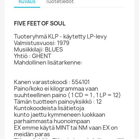
Kuvaus
Tuotetiedot
FIVE FEET OF SOUL
Tuoteryhmä KLP - käytetty LP-levy
Valmistusvuosi: 1979
Musiikkilaji: BLUES
Yhtiö : GHENT
Mahdollinen lisätarkenne:
Kanen varastokoodi : 554101
Paino/koko ei kilogrammaa vaan
suuhteellinen paino ( 1 CD = 1 , 1 LP = 12)
Tämän tuotteen painoyksikkö : 12
Kuntokoodeista lisätietoja
kunto jaettu kymmeneen luokkaan
parhaimmasta huonoimpaan
EX emme käytä MINT tai NM vaan EX on
meidän paras