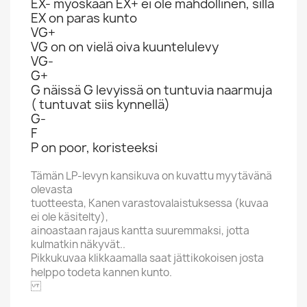
EX- myöskään EX+ ei ole mahdollinen, sillä
EX on paras kunto
VG+
VG on on vielä oiva kuuntelulevy
VG-
G+
G näissä G levyissä on tuntuvia naarmuja
( tuntuvat siis kynnellä)
G-
F
P on poor, koristeeksi
Tämän LP-levyn kansikuva on kuvattu myytävänä
olevasta
tuotteesta, Kanen varastovalaistuksessa (kuvaa
ei ole käsitelty),
ainoastaan rajaus kantta suuremmaksi, jotta
kulmatkin näkyvät..
Pikkukuvaa klikkaamalla saat jättikokoisen josta
helppo todeta kannen kunto.