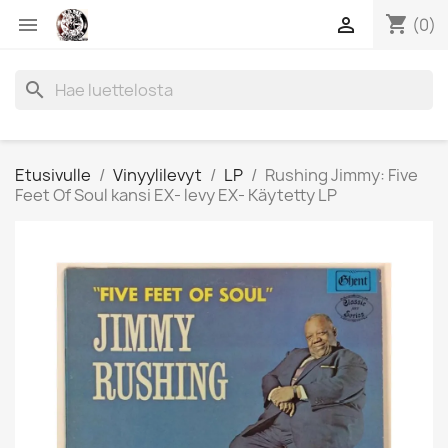
shopping_cart


(0)
search
Etusivulle
Vinyylilevyt
LP
Rushing Jimmy: Five
Feet Of Soul kansi EX- levy EX- Käytetty LP