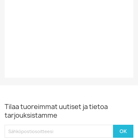
Tyyli
BLUES
Vinyylin Kunto
EX-
Vuosikymmen
70-Luku
Vuosiluku
1979
Tilaa tuoreimmat uutiset ja tietoa
tarjouksistamme