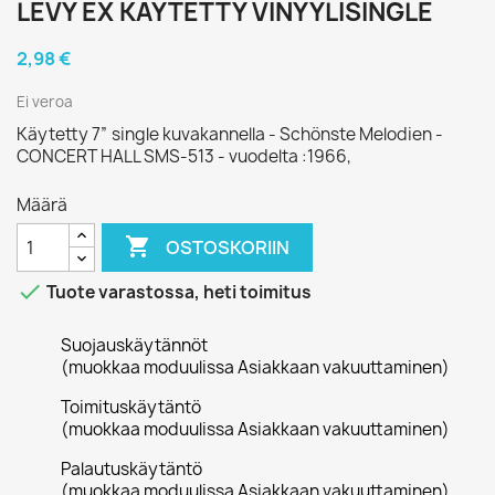
LEVY EX KÄYTETTY VINYYLISINGLE
2,98 €
Ei veroa
Käytetty 7” single kuvakannella - Schönste Melodien -
CONCERT HALL SMS-513 - vuodelta :1966,
Määrä

OSTOSKORIIN

Tuote varastossa, heti toimitus
Suojauskäytännöt
(muokkaa moduulissa Asiakkaan vakuuttaminen)
Toimituskäytäntö
(muokkaa moduulissa Asiakkaan vakuuttaminen)
Palautuskäytäntö
(muokkaa moduulissa Asiakkaan vakuuttaminen)