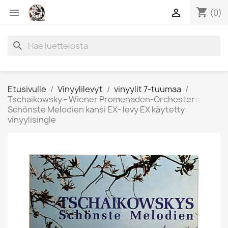
shopping_cart


(0)
search
Etusivulle
Vinyylilevyt
vinyylit 7-tuumaa
Tschaikowsky - Wiener Promenaden-Orchester:
Schönste Melodien kansi EX- levy EX käytetty
vinyylisingle