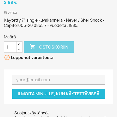
2,98 €
Ei veroa
Käytetty 7” single kuvakannella - Never / Shell Shock -
Capitol 006-20 0865 7 - vuodelta :1985,
Määrä

OSTOSKORIIN

Loppunut varastosta
ILMOITA MINULLE, KUN KÄYTETTÄVISSÄ
Suojauskäytännöt