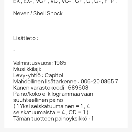
EX , EX- , VG+ , VG , VG- , G+ , G , G- , F , P .
Never / Shell Shock
Lisätieto :
-
Valmistusvuosi: 1985
Musiikkilaji:
Levy-yhtiö : Capitol
Mahdollinen lisätarkenne : 006-20 0865 7
Kanen varastokoodi : 689608
Paino/koko ei kilogrammaa vaan
suuhteellinen paino
( 1 Yksi seiskatuumainen = 1 , 4
seiskatuumaista = 4 , CD = 1 )
Tämän tuotteen painoyksikkö : 1