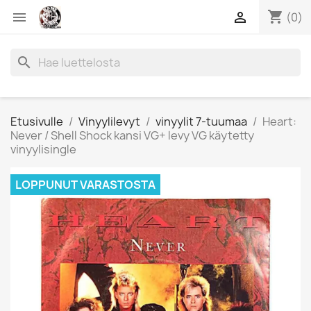
shopping_cart


(0)
search
Etusivulle
Vinyylilevyt
vinyylit 7-tuumaa
Heart:
Never / Shell Shock kansi VG+ levy VG käytetty
vinyylisingle
LOPPUNUT VARASTOSTA