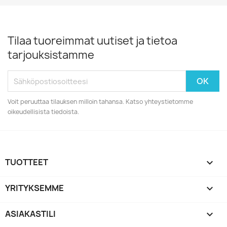
Tilaa tuoreimmat uutiset ja tietoa
tarjouksistamme
Voit peruuttaa tilauksen milloin tahansa. Katso yhteystietomme
oikeudellisista tiedoista.
TUOTTEET

YRITYKSEMME

ASIAKASTILI
