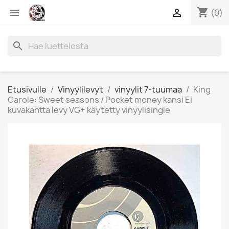
shopping_cart


(0)
search
Etusivulle
Vinyylilevyt
vinyylit 7-tuumaa
King
Carole: Sweet seasons / Pocket money kansi Ei
kuvakantta levy VG+ käytetty vinyylisingle