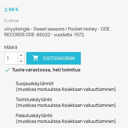
2,98 €
Ei veroa
vinyylisingle - Sweet seasons / Pocket money - ODE
RECORDS ODE-66022 - vuodelta :1972,
Määrä

OSTOSKORIIN

Tuote varastossa, heti toimitus
Suojauskäytännöt
(muokkaa moduulissa Asiakkaan vakuuttaminen)
Toimituskäytäntö
(muokkaa moduulissa Asiakkaan vakuuttaminen)
Palautuskäytäntö
(muokkaa moduulissa Asiakkaan vakuuttaminen)