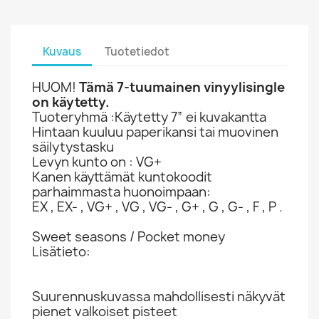
Kuvaus
Tuotetiedot
HUOM!
Tämä 7-tuumainen vinyylisingle
on käytetty.
Tuoteryhmä :Käytetty 7” ei kuvakantta
Hintaan kuuluu paperikansi tai muovinen
säilytystasku
Levyn kunto on : VG+
Kanen käyttämät kuntokoodit
parhaimmasta huonoimpaan:
EX , EX- , VG+ , VG , VG- , G+ , G , G- , F , P .
Sweet seasons / Pocket money
Lisätieto:
Suurennuskuvassa mahdollisesti näkyvät
pienet valkoiset pisteet