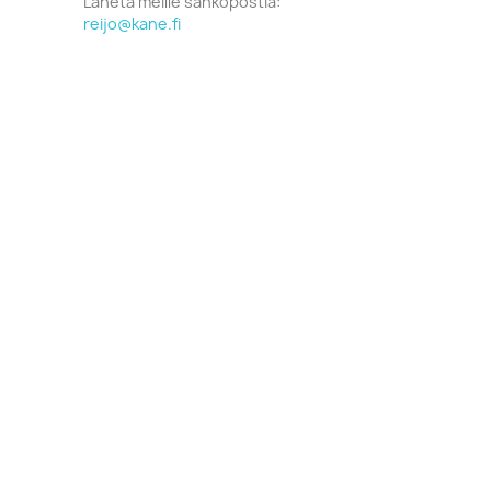
Lähetä meille sähköpostia:
reijo@kane.fi