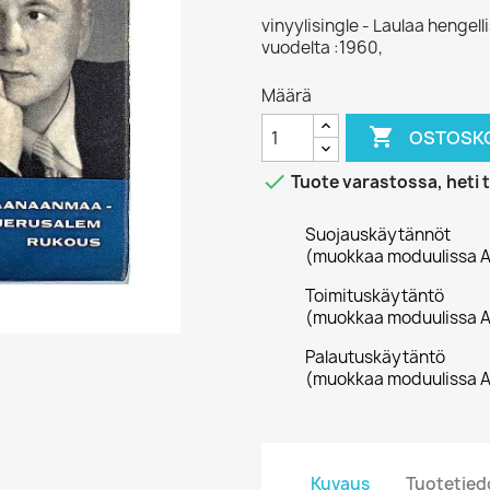
vinyylisingle - Laulaa hengell
vuodelta :1960,
Määrä

OSTOSKO

Tuote varastossa, heti 
Suojauskäytännöt
(muokkaa moduulissa A
Toimituskäytäntö
(muokkaa moduulissa A
Palautuskäytäntö
(muokkaa moduulissa A
Kuvaus
Tuotetied