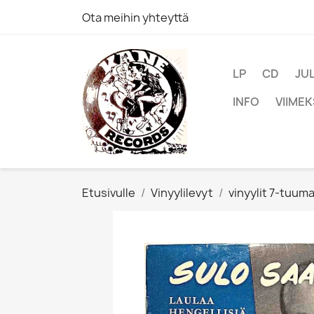
Ota meihin yhteyttä
LP
CD
JU
INFO
VIIMEK
Etusivulle
Vinyylilevyt
vinyylit 7-tuum