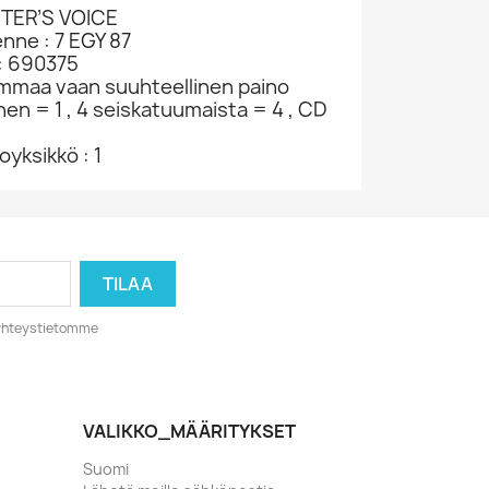
STER’S VOICE
enne : 7 EGY 87
: 690375
ammaa vaan suuhteellinen paino
nen = 1 , 4 seiskatuumaista = 4 , CD
yksikkö : 1
o yhteystietomme
VALIKKO_MÄÄRITYKSET
Suomi