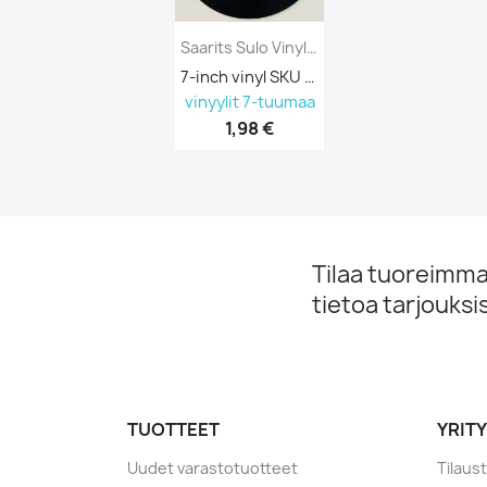
Saarits Sulo Vinyl Single Sylvian...
7-inch vinyl SKU 691151
vinyylit 7-tuumaa
1,98 €
Tilaa tuoreimmat
tietoa tarjouks
TUOTTEET
YRIT
Uudet varastotuotteet
Tilaus