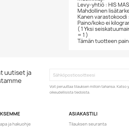
Levy-yhtiö : HIS MA
Mahdollinen lisätark
Kanen varastokoodi 
Paino/koko ei kilogr
( 1 Yksi seiskatuumai
= 1 )
Tämän tuotteen paino
 uutiset ja
istamme
Voit peruuttaa tilauksen milloin tahansa. Kats
oikeudellisista tiedoista.
YKSEMME
ASIAKASTILI
tapa ja hakuohje
Tilauksen seuranta