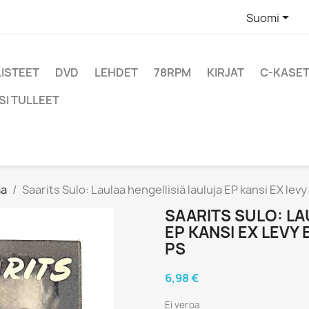

Suomi
LISTEET
DVD
LEHDET
78RPM
KIRJAT
C-KASET
SI TULLEET
aa
Saarits Sulo: Laulaa hengellisiä lauluja EP kansi EX levy
SAARITS SULO: LA
EP KANSI EX LEVY
PS
6,98 €
Ei veroa