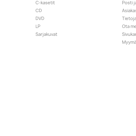
C-kasetit
Posti 
CD
Asiaka
DVD
Tietoj
LP
Ota me
Sarjakuvat
Sivuka
Myymä