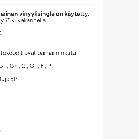
inen vinyylisingle on käytetty.
y 7” kuvakannella
X
ntokoodit ovat parhaimmasta
- , G+ , G , G- , F , P .
luja EP
0