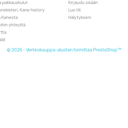
ja pakkauskulut
Kirjaudu sisään
srekisteri, Kane history
Luo tili
a Kanesta
Hälytykseni
ihin yhteyttä
rtta
lät
© 2026 - Verkkokauppa-alustan toimittaa PrestaShop™