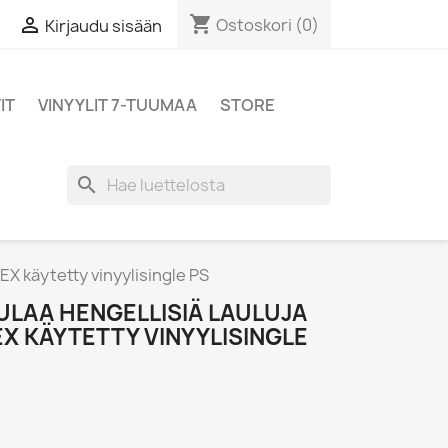
shopping_cart

Ostoskori
(0)
Kirjaudu sisään
IT
VINYYLIT 7-TUUMAA
STORE
search
 EX käytetty vinyylisingle PS
ULAA HENGELLISIÄ LAULUJA
 EX KÄYTETTY VINYYLISINGLE