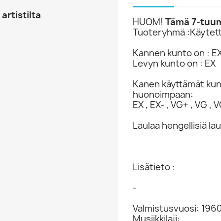
artistilta
HUOM!
Tämä 7-tuuma
Tuoteryhmä :Käytett
Kannen kunto on : E
Levyn kunto on : EX
Kanen käyttämät ku
huonoimpaan:
EX , EX- , VG+ , VG , VG
Laulaa hengellisiä lau
Lisätieto :
-
Valmistusvuosi: 196
Musiikkilaji: