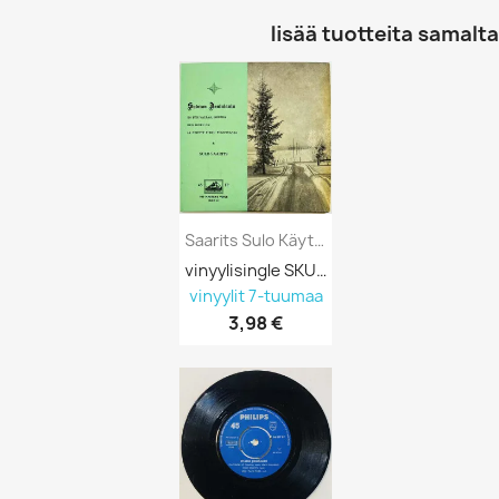
lisää tuotteita samalta 
Saarits Sulo Käytetty 7” Kuvakannella...
vinyylisingle SKU 691428
vinyylit 7-tuumaa
3,98 €