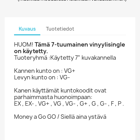
Kuvaus
Tuotetiedot
HUOM!
Tämä 7-tuumainen vinyylisingle
on käytetty.
Tuoteryhmä :Käytetty 7” kuvakannella
Kannen kunto on : VG+
Levyn kunto on : VG-
Kanen käyttämät kuntokoodit ovat
parhaimmasta huonoimpaan:
EX , EX- , VG+ , VG , VG- , G+ , G , G- , F , P .
Money a Go GO / Siellä aina ystävä