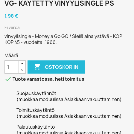
VG- KÄYTETTY VINYYLISINGLE PS
1,98 €
Ei veroa
vinyylisingle - Money a Go GO / Siellä aina ystävä - KOP
KOP 45 - vuodelta :1966,
Määrä

OSTOSKORIIN

Tuote varastossa, heti toimitus
Suojauskäytännöt
(muokkaa moduulissa Asiakkaan vakuuttaminen)
Toimituskäytäntö
(muokkaa moduulissa Asiakkaan vakuuttaminen)
Palautuskäytäntö
(muokkaa moduulissa Asiakkaan vakuuttaminen)