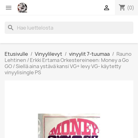
shopping_cart


(0)
search
Etusivulle
Vinyylilevyt
vinyylit 7-tuumaa
Rauno
Lehtinen / Erkki Ertama Orkestereineen: Money a Go
GO / Siellä aina ystävä kansi VG+ levy VG- käytetty
vinyylisingle PS