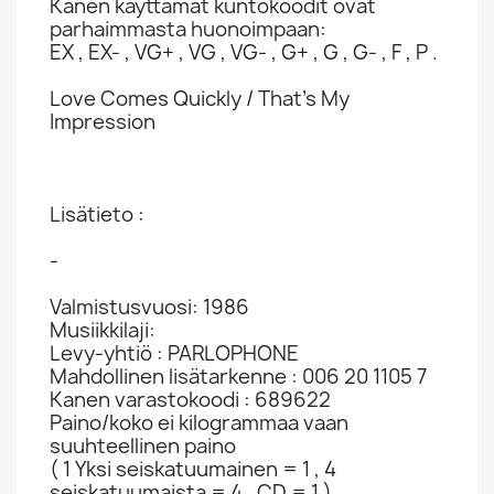
Kanen käyttämät kuntokoodit ovat
parhaimmasta huonoimpaan:
EX , EX- , VG+ , VG , VG- , G+ , G , G- , F , P .
Love Comes Quickly / That's My
Impression
Lisätieto :
-
Valmistusvuosi: 1986
Musiikkilaji:
Levy-yhtiö : PARLOPHONE
Mahdollinen lisätarkenne : 006 20 1105 7
Kanen varastokoodi : 689622
Paino/koko ei kilogrammaa vaan
suuhteellinen paino
( 1 Yksi seiskatuumainen = 1 , 4
seiskatuumaista = 4 , CD = 1 )