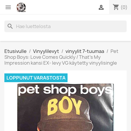
shopping_cart


(0)
search
Etusivulle
Vinyylilevyt
vinyylit 7-tuumaa
Pet
Shop Boys: Love Comes Quickly / That's My
Impression kansi EX- levy VG käytetty vinyylisingle
LOPPUNUT VARASTOSTA