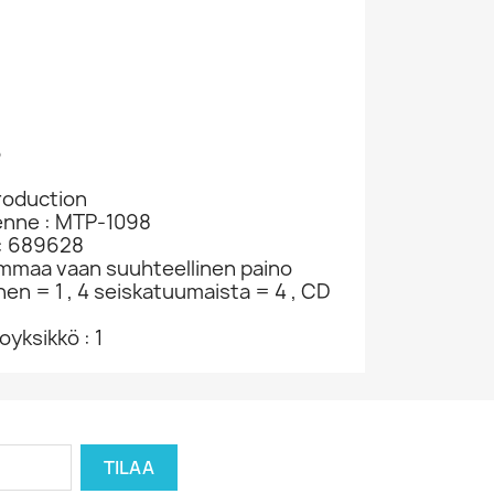
6
roduction
kenne : MTP-1098
 : 689628
ammaa vaan suuhteellinen paino
nen = 1 , 4 seiskatuumaista = 4 , CD
yksikkö : 1