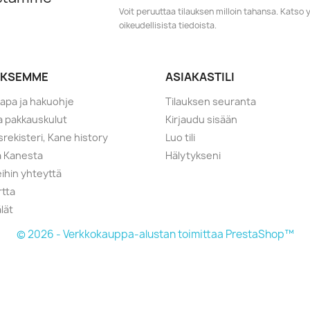
Voit peruuttaa tilauksen milloin tahansa. Kats
oikeudellisista tiedoista.
YKSEMME
ASIAKASTILI
tapa ja hakuohje
Tilauksen seuranta
ja pakkauskulut
Kirjaudu sisään
srekisteri, Kane history
Luo tili
a Kanesta
Hälytykseni
ihin yhteyttä
rtta
lät
© 2026 - Verkkokauppa-alustan toimittaa PrestaShop™