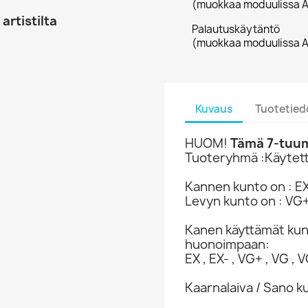
(muokkaa moduulissa A
artistilta
Palautuskäytäntö
(muokkaa moduulissa A
Kuvaus
Tuotetied
HUOM!
Tämä 7-tuuma
Tuoteryhmä :Käytett
Kannen kunto on : E
Levyn kunto on : VG
Kanen käyttämät ku
huonoimpaan:
EX , EX- , VG+ , VG , VG
Kaarnalaiva / Sano ku