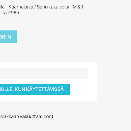
a - Kaarnalaiva / Sano kuka voisi - M & T-
lta :1986,
RIIN
NULLE, KUN KÄYTETTÄVISSÄ
siakkaan vakuuttaminen)