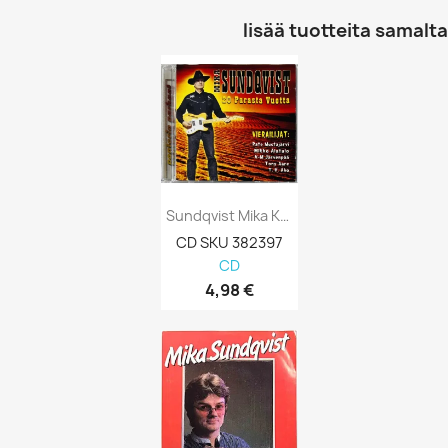
lisää tuotteita samalta 
Sundqvist Mika Käytetty CD 20 Parasta...
CD SKU 382397
CD
4,98 €