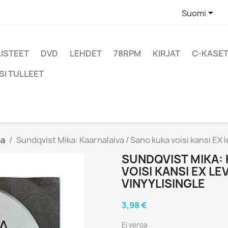

Suomi
LISTEET
DVD
LEHDET
78RPM
KIRJAT
C-KASET
SI TULLEET
aa
Sundqvist Mika: Kaarnalaiva / Sano kuka voisi kansi EX 
SUNDQVIST MIKA: 
VOISI KANSI EX L
VINYYLISINGLE
3,98 €
Ei veroa