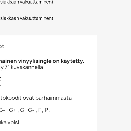
siakkaan vakuuttaminen)
siakkaan vakuuttaminen)
ot
inen vinyylisingle on käytetty.
y 7” kuvakannella
X
+
ntokoodit ovat parhaimmasta
- , G+ , G , G- , F , P .
ka voisi