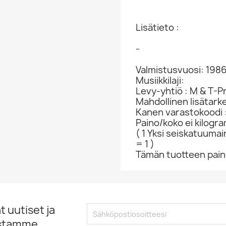
Lisätieto :
-
Valmistusvuosi: 198
Musiikkilaji:
Levy-yhtiö : M & T-P
Mahdollinen lisätar
Kanen varastokoodi
Paino/koko ei kilogr
( 1 Yksi seiskatuumai
= 1 )
Tämän tuotteen paino
 uutiset ja
istamme