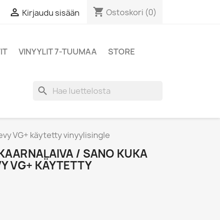
shopping_cart

Ostoskori
(0)
Kirjaudu sisään
IT
VINYYLIT 7-TUUMAA
STORE
search
levy VG+ käytetty vinyylisingle
KAARNALAIVA / SANO KUKA
EVY VG+ KÄYTETTY