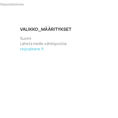
o yhteystietomme
VALIKKO_MÄÄRITYKSET
Suomi
Lähetä meille sähköpostia:
reijo@kane.fi