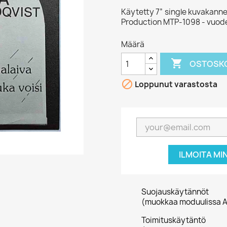
Käytetty 7” single kuvakannell
Production MTP-1098 - vuode
Määrä

OSTOSKO

Loppunut varastosta
ILMOITA MI
Suojauskäytännöt
(muokkaa moduulissa A
Toimituskäytäntö