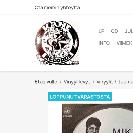
Ota meihin yhteyttä
LP
CD
JU
INFO
VIIMEK
Etusivulle
Vinyylilevyt
vinyylit 7-tuum
LOPPUNUT VARASTOSTA