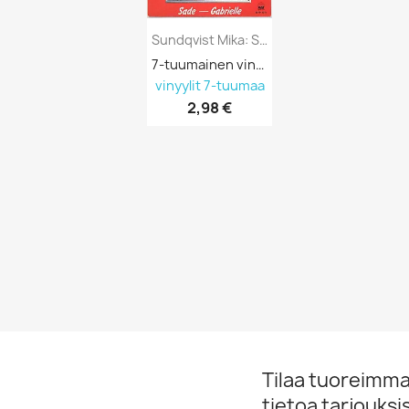
Sundqvist Mika: Sade / Gabrielle Kansi...
7-tuumainen vinyyli PS 689630
vinyylit 7-tuumaa
2,98 €
Tilaa tuoreimmat
tietoa tarjouks