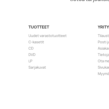
TUOTTEET
YRIT
Uudet varastotuotteet
Tilaus
C-kasetit
Posti 
CD
Asiaka
DVD
Tietoj
LP
Ota me
Sarjakuvat
Sivuka
Myymä