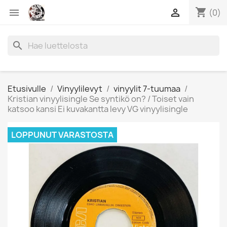
shopping_cart


(0)
search
Etusivulle
Vinyylilevyt
vinyylit 7-tuumaa
Kristian vinyylisingle Se syntikö on? / Toiset vain
katsoo kansi Ei kuvakantta levy VG vinyylisingle
LOPPUNUT VARASTOSTA