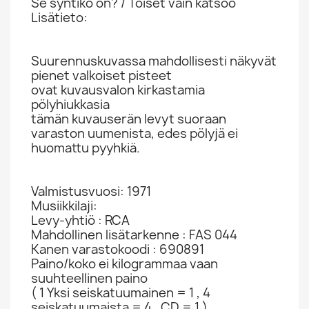
Se syntikö on? / Toiset vain katsoo
Lisätieto:
Suurennuskuvassa mahdollisesti näkyvät
pienet valkoiset pisteet
ovat kuvausvalon kirkastamia
pölyhiukkasia
tämän kuvauserän levyt suoraan
varaston uumenista, edes pölyjä ei
huomattu pyyhkiä.
Valmistusvuosi: 1971
Musiikkilaji:
Levy-yhtiö : RCA
Mahdollinen lisätarkenne : FAS 044
Kanen varastokoodi : 690891
Paino/koko ei kilogrammaa vaan
suuhteellinen paino
( 1 Yksi seiskatuumainen = 1 , 4
seiskatuumaista = 4 , CD = 1 )