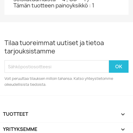
Tämän tuotteen painoyksikkö : 1
Tilaa tuoreimmat uutiset ja tietoa
tarjouksistamme
Voit peruuttaa tilauksen milloin tahansa. Katso yhteystietomme
oikeudellisista tiedoista.
TUOTTEET

YRITYKSEMME
