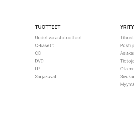
TUOTTEET
YRIT
Uudet varastotuotteet
Tilaus
C-kasetit
Posti 
CD
Asiaka
DVD
Tietoj
LP
Ota me
Sarjakuvat
Sivuka
Myymä