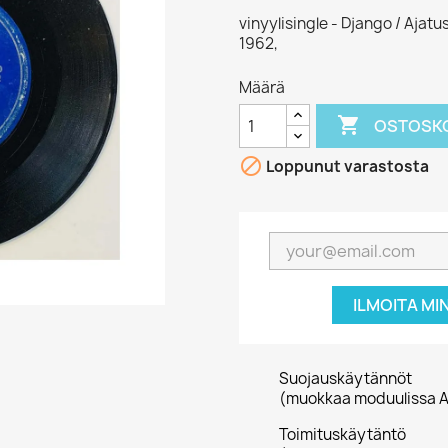
vinyylisingle - Django / Ajat
1962,
Määrä

OSTOSKO

Loppunut varastosta
ILMOITA MI
Suojauskäytännöt
(muokkaa moduulissa A
Toimituskäytäntö