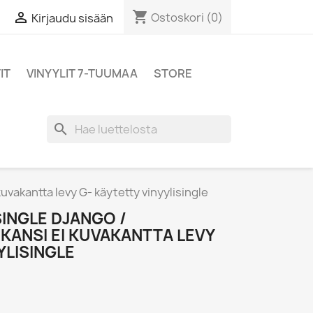
shopping_cart

Ostoskori
(0)
Kirjaudu sisään
IT
VINYYLIT 7-TUUMAA
STORE
search
 kuvakantta levy G- käytetty vinyylisingle
SINGLE DJANGO /
KANSI EI KUVAKANTTA LEVY
YLISINGLE