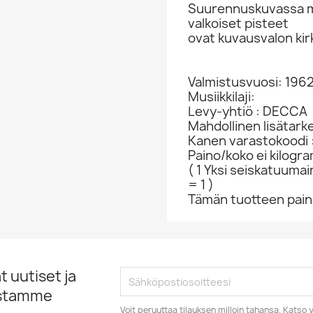
Suurennuskuvassa ma
valkoiset pisteet
ovat kuvausvalon kir
Valmistusvuosi: 196
Musiikkilaji:
Levy-yhtiö : DECCA
Mahdollinen lisätar
Kanen varastokoodi 
Paino/koko ei kilogr
( 1 Yksi seiskatuumai
= 1 )
Tämän tuotteen paino
 uutiset ja
istamme
Voit peruuttaa tilauksen milloin tahansa. Kats