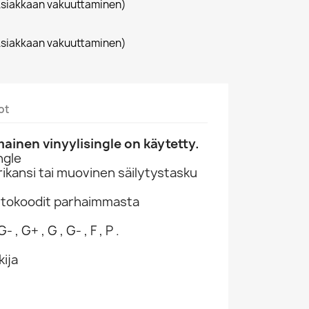
siakkaan vakuuttaminen)
siakkaan vakuuttaminen)
ot
inen vinyylisingle on käytetty.
ngle
ikansi tai muovinen säilytystasku
ntokoodit parhaimmasta
- , G+ , G , G- , F , P .
kija