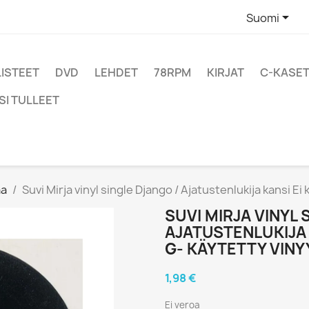

Suomi
LISTEET
DVD
LEHDET
78RPM
KIRJAT
C-KASET
SI TULLEET
aa
Suvi Mirja vinyl single Django / Ajatustenlukija kansi Ei
SUVI MIRJA VINYL 
AJATUSTENLUKIJA 
G- KÄYTETTY VINY
1,98 €
Ei veroa