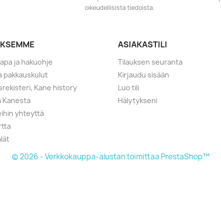
oikeudellisista tiedoista.
YKSEMME
ASIAKASTILI
tapa ja hakuohje
Tilauksen seuranta
ja pakkauskulut
Kirjaudu sisään
srekisteri, Kane history
Luo tili
a Kanesta
Hälytykseni
ihin yhteyttä
rtta
lät
© 2026 - Verkkokauppa-alustan toimittaa PrestaShop™