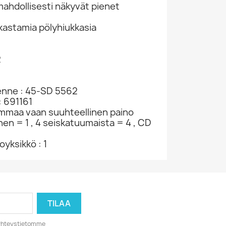
hdollisesti näkyvät pienet
kastamia pölyhiukkasia
2
kenne : 45-SD 5562
: 691161
ammaa vaan suuhteellinen paino
nen = 1 , 4 seiskatuumaista = 4 , CD
yksikkö : 1
o yhteystietomme