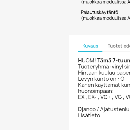
(muokkaa moduulissa A
Palautuskäytäntö
(muokkaa moduulissa A
Kuvaus
Tuotetied
HUOM!
Tämä 7-tuuma
Tuoteryhmä :vinyl si
Hintaan kuuluu paper
Levyn kunto on : G-
Kanen käyttämät ku
huonoimpaan:
EX , EX- , VG+ , VG , VG
Django / Ajatustenlu
Lisätieto: