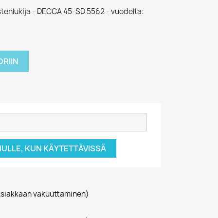
ustenlukija - DECCA 45-SD 5562 - vuodelta:
RIIN
NULLE, KUN KÄYTETTÄVISSÄ
siakkaan vakuuttaminen)