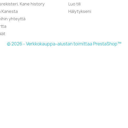
srekisteri, Kane history
Luo tili
a Kanesta
Hälytykseni
ihin yhteyttä
rtta
lät
© 2026 - Verkkokauppa-alustan toimittaa PrestaShop™