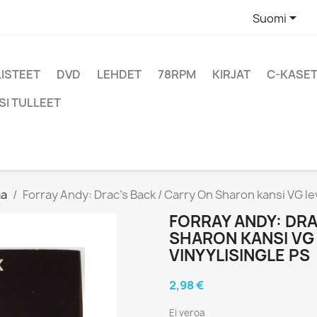

Suomi
LISTEET
DVD
LEHDET
78RPM
KIRJAT
C-KASET
SI TULLEET
aa
Forray Andy: Drac’s Back / Carry On Sharon kansi VG lev
FORRAY ANDY: DRA
SHARON KANSI VG 
VINYYLISINGLE PS
2,98 €
Ei veroa