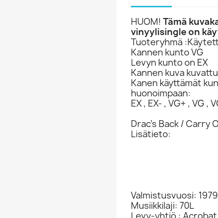
HUOM!
Tämä kuvaka
vinyylisingle on käy
Tuoteryhmä :Käytett
Kannen kunto VG
Levyn kunto on EX
Kannen kuva kuvattu
Kanen käyttämät ku
huonoimpaan:
EX , EX- , VG+ , VG , VG
Drac’s Back / Carry 
Lisätieto:
Valmistusvuosi: 1979
Musiikkilaji: 70L
Levy-yhtiö : Acroba