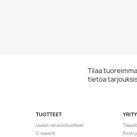
Tilaa tuoreimmat
tietoa tarjouks
TUOTTEET
YRIT
Uudet varastotuotteet
Tilaus
C-kasetit
Posti 