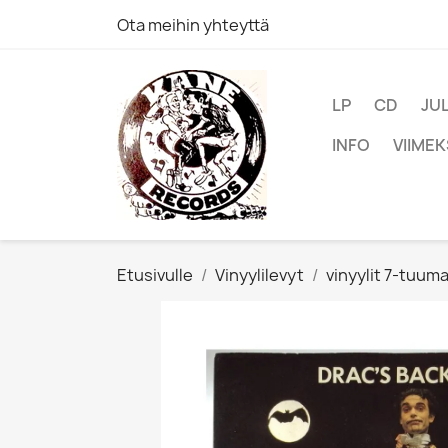
Ota meihin yhteyttä
LP
CD
JU
INFO
VIIMEK
Etusivulle
Vinyylilevyt
vinyylit 7-tuum