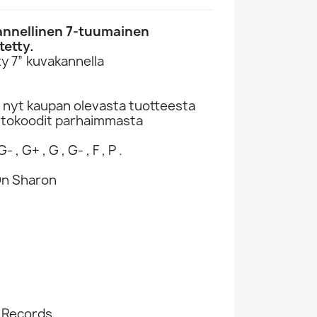
nnellinen 7-tuumainen
tetty.
y 7” kuvakannella
 nyt kaupan olevasta tuotteesta
ntokoodit parhaimmasta
- , G+ , G , G- , F , P .
On Sharon
t Records