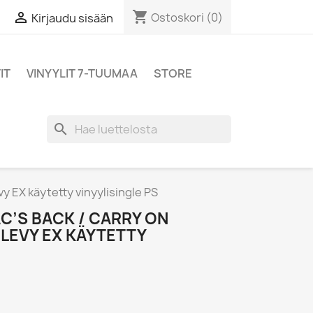
shopping_cart

Ostoskori
(0)
Kirjaudu sisään
IT
VINYYLIT 7-TUUMAA
STORE
search
y EX käytetty vinyylisingle PS
C’S BACK / CARRY ON
LEVY EX KÄYTETTY