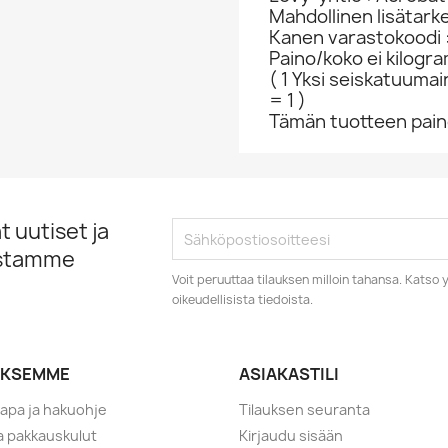
Mahdollinen lisätark
Kanen varastokoodi 
Paino/koko ei kilogr
( 1 Yksi seiskatuumai
= 1 )
Tämän tuotteen paino
 uutiset ja
istamme
Voit peruuttaa tilauksen milloin tahansa. Kats
oikeudellisista tiedoista.
YKSEMME
ASIAKASTILI
tapa ja hakuohje
Tilauksen seuranta
ja pakkauskulut
Kirjaudu sisään