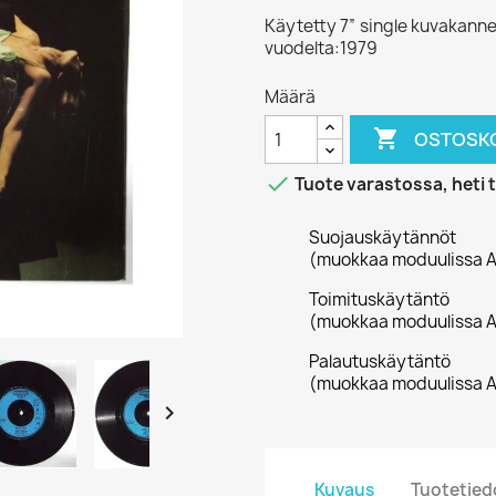
Käytetty 7” single kuvakanne
vuodelta:1979
Määrä

OSTOSKO

Tuote varastossa, heti 
Suojauskäytännöt
(muokkaa moduulissa A
Toimituskäytäntö
(muokkaa moduulissa A
Palautuskäytäntö
(muokkaa moduulissa A

Kuvaus
Tuotetied