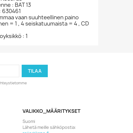
enne : BAT 13
: 630461
ammaa vaan suuhteellinen paino
nen = 1 , 4 seiskatuumaista = 4 , CD
yksikkö : 1
o yhteystietomme
VALIKKO_MÄÄRITYKSET
Suomi
Lähetä meille sähköpostia: