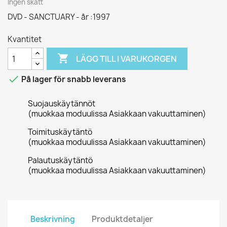
Ingen skatt
DVD - SANCTUARY - år :1997
Kvantitet

LÄGG TILL I VARUKORGEN

På lager för snabb leverans
Suojauskäytännöt
(muokkaa moduulissa Asiakkaan vakuuttaminen)
Toimituskäytäntö
(muokkaa moduulissa Asiakkaan vakuuttaminen)
Palautuskäytäntö
(muokkaa moduulissa Asiakkaan vakuuttaminen)
Beskrivning
Produktdetaljer