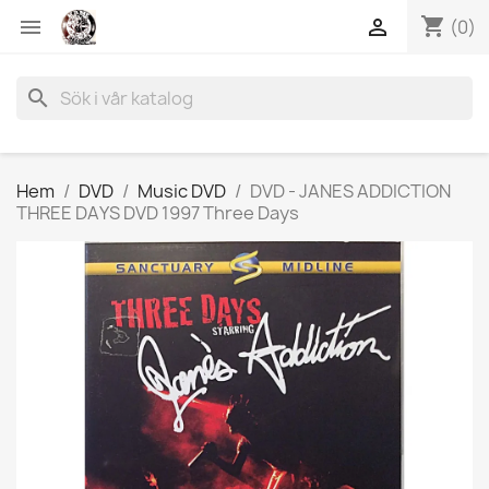
shopping_cart


(0)
search
Hem
DVD
Music DVD
DVD - JANES ADDICTION
THREE DAYS DVD 1997 Three Days