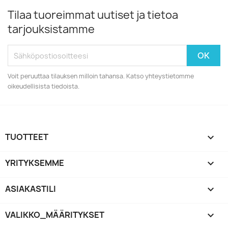
Tilaa tuoreimmat uutiset ja tietoa
tarjouksistamme
Voit peruuttaa tilauksen milloin tahansa. Katso yhteystietomme
oikeudellisista tiedoista.
TUOTTEET

YRITYKSEMME

ASIAKASTILI

VALIKKO_MÄÄRITYKSET
keyboard_arrow_down