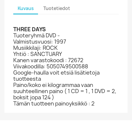
Kuvaus
Tuotetiedot
THREE DAYS
Tuoteryhmä DVD -
Valmistusvuosi: 1997
Musiikkilaji: ROCK
Yhtiö : SANCTUARY
Kanen varastokoodi : 72672
Viivakoodilla: 5050749500588
Google-haulla voit etsiä lisätietoja
tuotteesta
Paino/koko ei kilogrammaa vaan
suuhteellinen paino ( 1 CD = 1 , 1 DVD = 2,
boksit jopa 124 )
Tämän tuotteen painoyksikkö : 2