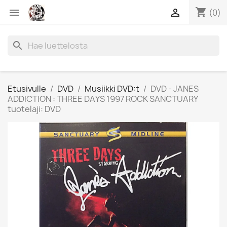
shopping_cart


(0)
search
Etusivulle
DVD
Musiikki DVD:t
DVD - JANES
ADDICTION : THREE DAYS 1997 ROCK SANCTUARY
tuotelaji: DVD