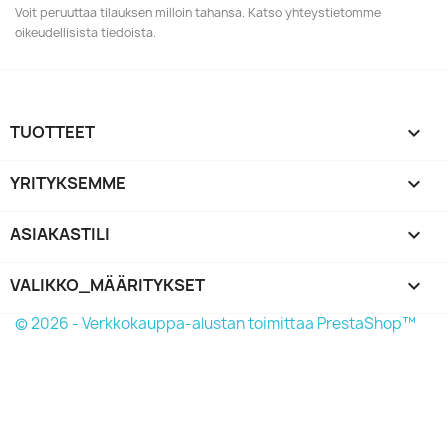
Voit peruuttaa tilauksen milloin tahansa. Katso yhteystietomme
oikeudellisista tiedoista.
TUOTTEET

YRITYKSEMME

ASIAKASTILI

VALIKKO_MÄÄRITYKSET
keyboard_arrow_down
© 2026 - Verkkokauppa-alustan toimittaa PrestaShop™