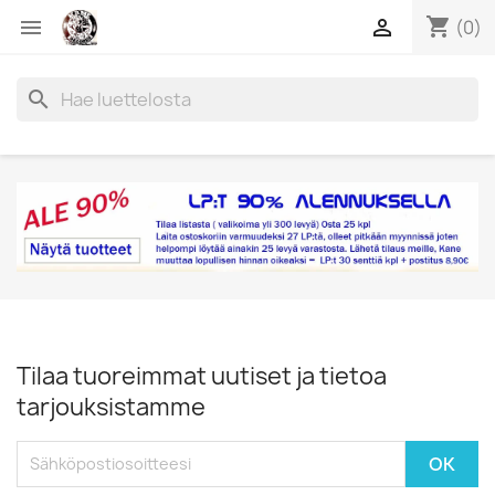
shopping_cart


(0)
search
Tilaa tuoreimmat uutiset ja tietoa
tarjouksistamme