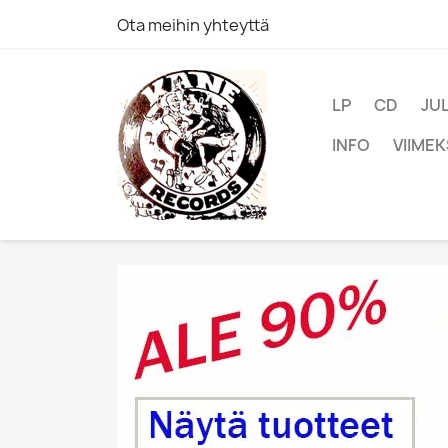
Ota meihin yhteyttä
LP
CD
JU
INFO
VIIMEK