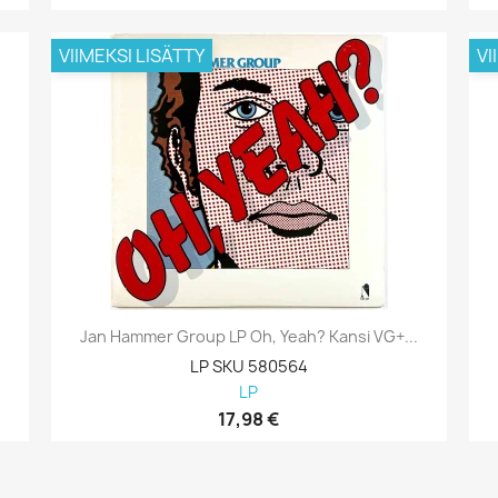
VIIMEKSI LISÄTTY
VI
Jan Hammer Group LP Oh, Yeah? Kansi VG+...
LP SKU 580564
LP
17,98 €