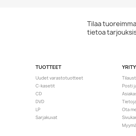
Tilaa tuoreimmat
tietoa tarjouks
TUOTTEET
YRIT
Uudet varastotuotteet
Tilaus
C-kasetit
Posti 
CD
Asiaka
DVD
Tietoj
LP
Ota me
Sarjakuvat
Sivuka
Myymä