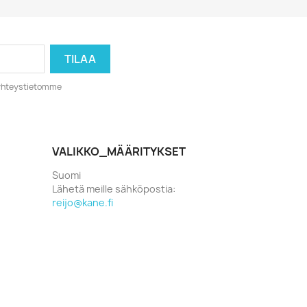
o yhteystietomme
VALIKKO_MÄÄRITYKSET
Suomi
Lähetä meille sähköpostia:
reijo@kane.fi