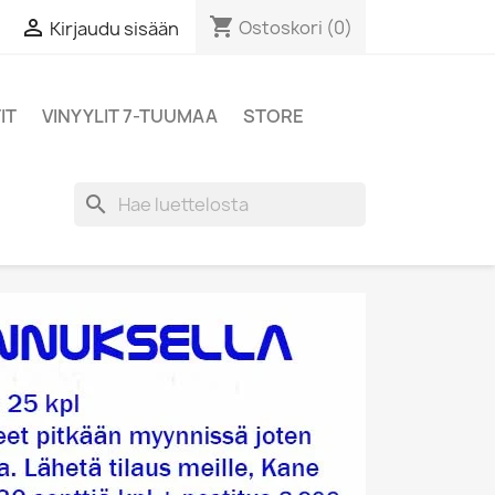
shopping_cart

Ostoskori
(0)
Kirjaudu sisään
IT
VINYYLIT 7-TUUMAA
STORE
search