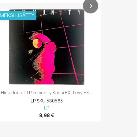
IMEKSI LISÄTTY
VIIMEKSI L
Hine Rubert LP Immunity Kansi EX- Levy EX...
Hine Rube
LP SKU 580563
LP
8,98 €