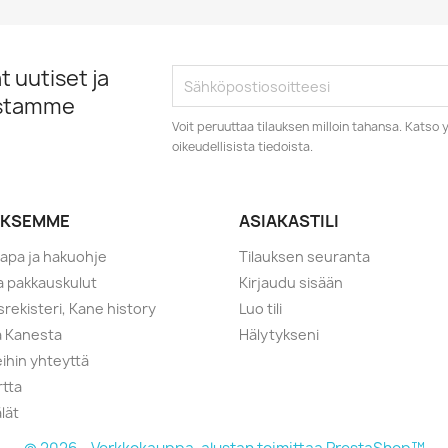
 uutiset ja
istamme
Voit peruuttaa tilauksen milloin tahansa. Kats
oikeudellisista tiedoista.
YKSEMME
ASIAKASTILI
tapa ja hakuohje
Tilauksen seuranta
ja pakkauskulut
Kirjaudu sisään
srekisteri, Kane history
Luo tili
a Kanesta
Hälytykseni
ihin yhteyttä
rtta
lät