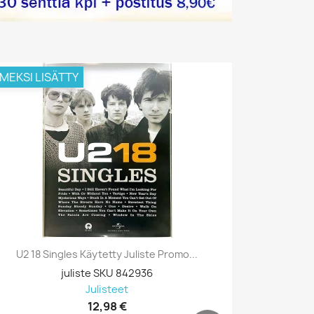
IMEKSI LISÄTTY
VIIMEKSI L
U2 18 Singles Käytetty Juliste Promo...
Prodigy, B
juliste SKU 842936
Julisteet
12,98 €