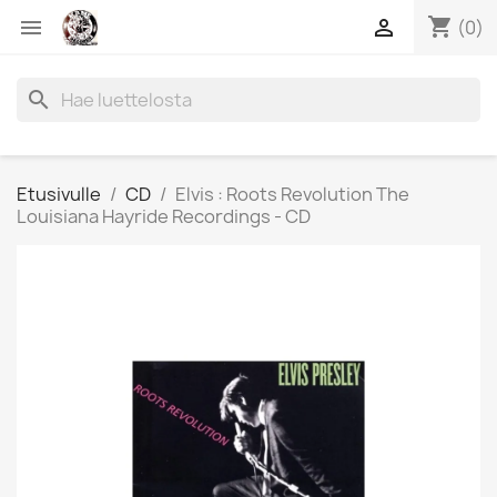
shopping_cart


(0)
search
Etusivulle
CD
Elvis : Roots Revolution The
Louisiana Hayride Recordings - CD