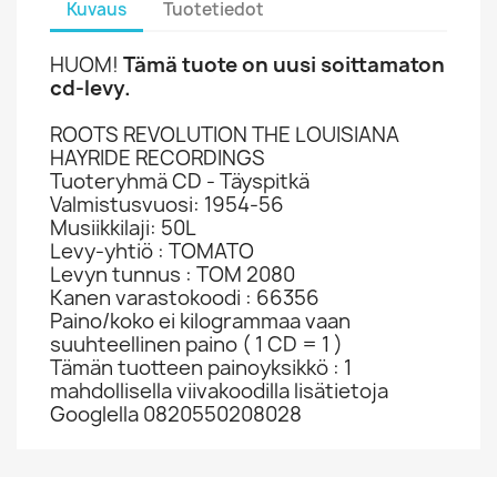
Kuvaus
Tuotetiedot
HUOM!
Tämä tuote on uusi soittamaton
cd-levy.
ROOTS REVOLUTION THE LOUISIANA
HAYRIDE RECORDINGS
Tuoteryhmä CD - Täyspitkä
Valmistusvuosi: 1954-56
Musiikkilaji: 50L
Levy-yhtiö : TOMATO
Levyn tunnus : TOM 2080
Kanen varastokoodi : 66356
Paino/koko ei kilogrammaa vaan
suuhteellinen paino ( 1 CD = 1 )
Tämän tuotteen painoyksikkö : 1
mahdollisella viivakoodilla lisätietoja
Googlella 0820550208028