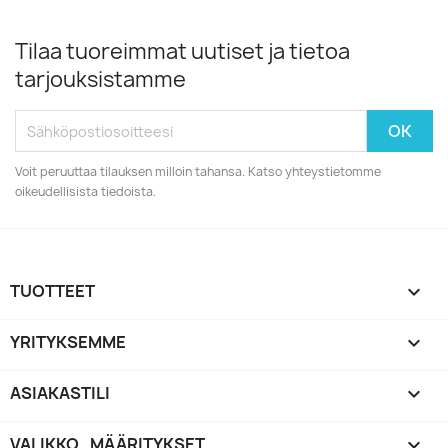
Tilaa tuoreimmat uutiset ja tietoa
tarjouksistamme
Voit peruuttaa tilauksen milloin tahansa. Katso yhteystietomme
oikeudellisista tiedoista.
TUOTTEET

YRITYKSEMME

ASIAKASTILI

VALIKKO_MÄÄRITYKSET
keyboard_arrow_down