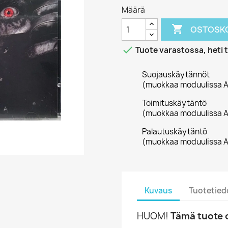
Määrä

OSTOSKO

Tuote varastossa, heti 
Suojauskäytännöt
(muokkaa moduulissa A
Toimituskäytäntö
(muokkaa moduulissa A
Palautuskäytäntö
(muokkaa moduulissa A
Kuvaus
Tuotetied
HUOM!
Tämä tuote o