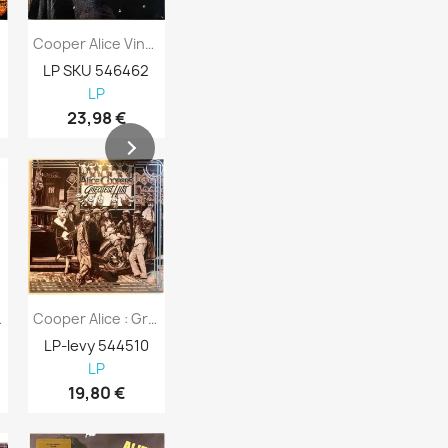
Cooper Alice Vinyl LP The Eyes Of Alice...
DVD - Cooper Alice DVD The Nightmare...
LP SKU 546462
DVD SKU 900510
CD SKU 379
LP
Musiikki DVD:t
CD
23,98 €
9,98 €
5,98 €
ies 5CD - CD
Cooper Alice : Greatest Hits - LP
Cooper Alice: Billion Dollar Babies Kansi...
LP-levy 544510
LP-levy 573074
DVD 7722
LP
LP
Musiikki DVD
19,80 €
16,98 €
12,98 €