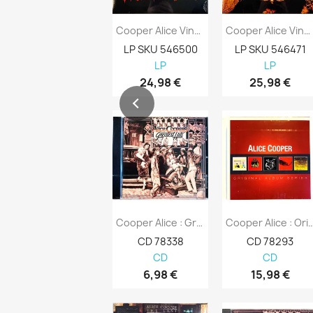
Cooper Alice Vinyl LP Dirty Diamonds Vinyl LP
Cooper Alice Vinyl LP Dragontown Vinyl LP
LP SKU 546500
LP SKU 546471
LP
LP
24,98 €
25,98 €
Cooper Alice : Greatest Hits, Remastered - CD
Cooper Alice : Original Album Ser
CD 78338
CD 78293
CD
CD
6,98 €
15,98 €