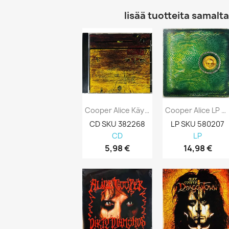
lisää tuotteita samalta 
Cooper Alice Käytetty CD School's Out...
Cooper Alice LP Billion Dollar Babies...
CD SKU 382268
LP SKU 580207
CD
LP
5,98 €
14,98 €