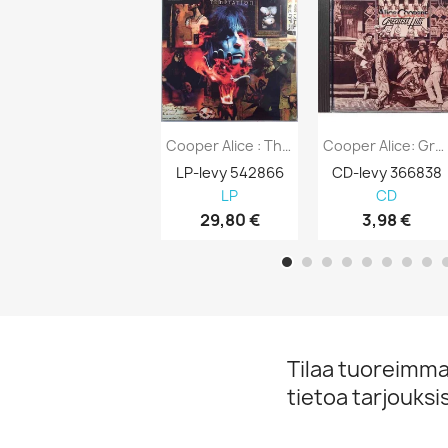
Cooper Alice : The Last Temptation - Uusi LP
Cooper Alice: Greatest Hits Kansi EX Levy...
LP-levy 542866
CD-levy 366838
LP
CD
29,80 €
3,98 €
Tilaa tuoreimmat
tietoa tarjouks