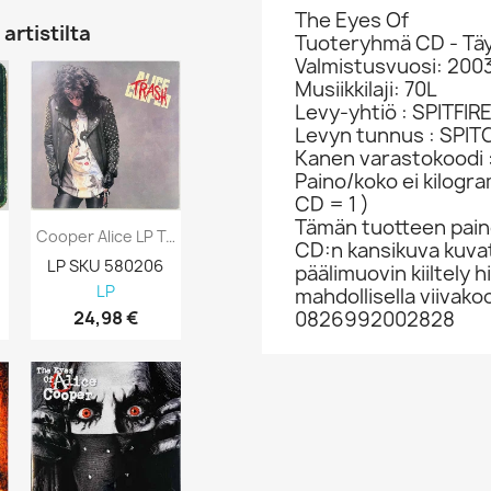
The Eyes Of
artistilta
Tuoteryhmä CD - Täy
Valmistusvuosi: 200
Musiikkilaji: 70L
Levy-yhtiö : SPITFIR
Levyn tunnus : SPIT
Kanen varastokoodi
Paino/koko ei kilogr
CD = 1 )
Tämän tuotteen paino
Cooper Alice LP Trash, Vaurio Kannen Oikea...
Cooper Alice LP Alice Cooper At The...
CD:n kansikuva kuva
LP SKU 580206
LP SKU 580152
CD SKU 382
päälimuovin kiiltely
LP
LP
CD
mahdollisella viivakoo
0826992002828
24,98 €
29,80 €
5,98 €