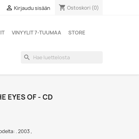
shopping_cart

Ostoskori
(0)
Kirjaudu sisään
IT
VINYYLIT 7-TUUMAA
STORE
search
E EYES OF - CD
delta: . 2003 ,