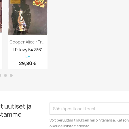
Cooper Alice : Trash - LP
Rolling Stone 1976 No.NO. 205 January 19th...
LP-levy 542361
Lehti 821410
DVD 27032
LP
Lehdet
Musiikki DVD
29,80 €
7,98 €
15,98 €
 uutiset ja
istamme
Voit peruuttaa tilauksen milloin tahansa. Kats
oikeudellisista tiedoista.