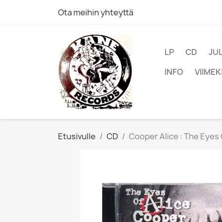
Ota meihin yhteyttä
LP
CD
JU
INFO
VIIMEK
Etusivulle
CD
Cooper Alice : The Eyes 