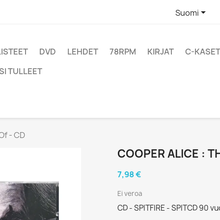

Suomi
LISTEET
DVD
LEHDET
78RPM
KIRJAT
C-KASET
SI TULLEET
Of - CD
COOPER ALICE : TH
7,98 €
Ei veroa
CD - SPITFIRE - SPITCD 90 vuo