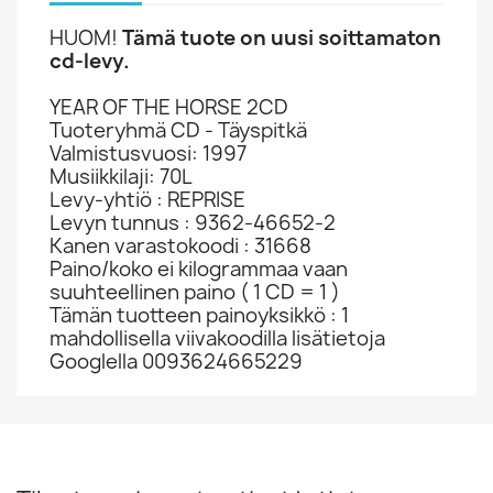
HUOM!
Tämä tuote on uusi soittamaton
cd-levy.
YEAR OF THE HORSE 2CD
Tuoteryhmä CD - Täyspitkä
Valmistusvuosi: 1997
Musiikkilaji: 70L
Levy-yhtiö : REPRISE
Levyn tunnus : 9362-46652-2
Kanen varastokoodi : 31668
Paino/koko ei kilogrammaa vaan
suuhteellinen paino ( 1 CD = 1 )
Tämän tuotteen painoyksikkö : 1
mahdollisella viivakoodilla lisätietoja
Googlella 0093624665229