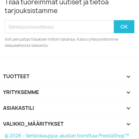
Tilaa tuoreimmat uutiset ja tietoa
tarjouksistamme
Voit peruuttaa tilauksen milloin tahansa. Katso yhteystietomme
oikeudellisista tiedoista.
TUOTTEET

YRITYKSEMME

ASIAKASTILI

VALIKKO_MÄÄRITYKSET
keyboard_arrow_down
© 2026 - Verkkokauppa-alustan toimittaa PrestaShop™