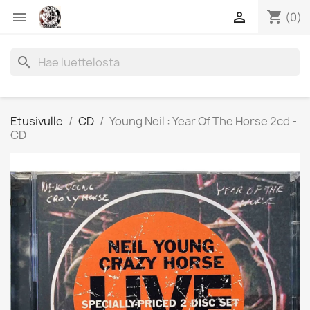
shopping_cart


(0)
search
Etusivulle
CD
Young Neil : Year Of The Horse 2cd -
CD