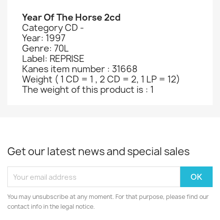
Year Of The Horse 2cd
Category CD -
Year: 1997
Genre: 70L
Label: REPRISE
Kanes item number : 31668
Weight ( 1 CD = 1 , 2 CD = 2, 1 LP = 12)
The weight of this product is : 1
Get our latest news and special sales
You may unsubscribe at any moment. For that purpose, please find our
contact info in the legal notice.