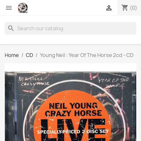
shopping_cart


(0)
search
Home
CD
Young Neil : Year Of The Horse 2cd - CD