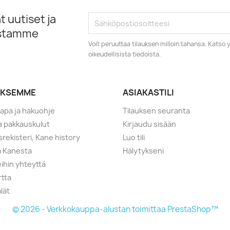
 uutiset ja
istamme
Voit peruuttaa tilauksen milloin tahansa. Kats
oikeudellisista tiedoista.
YKSEMME
ASIAKASTILI
tapa ja hakuohje
Tilauksen seuranta
ja pakkauskulut
Kirjaudu sisään
srekisteri, Kane history
Luo tili
a Kanesta
Hälytykseni
ihin yhteyttä
rtta
lät
© 2026 - Verkkokauppa-alustan toimittaa PrestaShop™