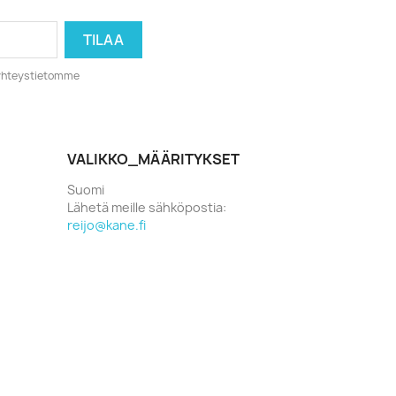
o yhteystietomme
VALIKKO_MÄÄRITYKSET
Suomi
Lähetä meille sähköpostia:
reijo@kane.fi