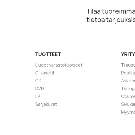
Tilaa tuoreimmat
tietoa tarjouks
TUOTTEET
YRIT
Uudet varastotuotteet
Tilaus
C-kasetit
Posti 
CD
Asiaka
DVD
Tietoj
LP
Ota me
Sarjakuvat
Sivuka
Myymä