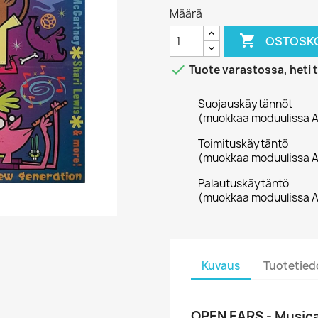
Määrä

OSTOSKO

Tuote varastossa, heti 
Suojauskäytännöt
(muokkaa moduulissa A
Toimituskäytäntö
(muokkaa moduulissa A
Palautuskäytäntö
(muokkaa moduulissa A
Kuvaus
Tuotetied
OPEN EARS - Musica