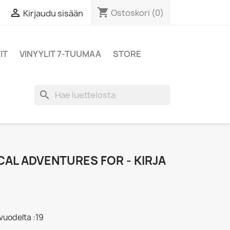
shopping_cart

Ostoskori
(0)
Kirjaudu sisään
IT
VINYYLIT 7-TUUMAA
STORE
search
CAL ADVENTURES FOR - KIRJA
 vuodelta :19