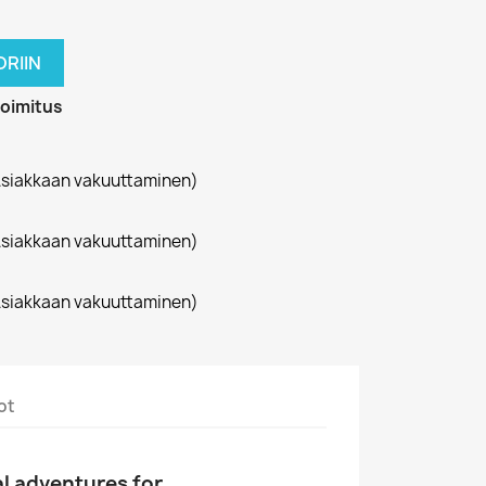
RIIN
toimitus
siakkaan vakuuttaminen)
siakkaan vakuuttaminen)
siakkaan vakuuttaminen)
ot
l adventures for