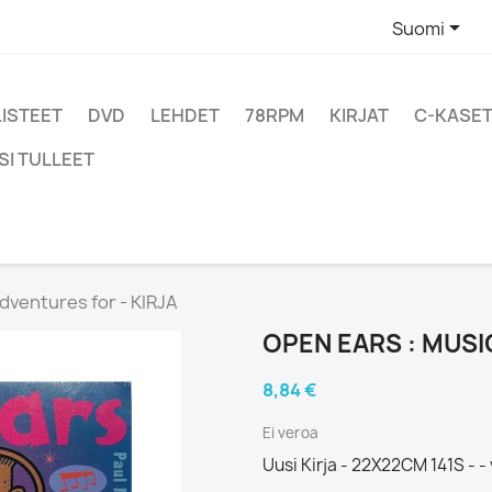

Suomi
LISTEET
DVD
LEHDET
78RPM
KIRJAT
C-KASET
SI TULLEET
dventures for - KIRJA
OPEN EARS : MUSI
8,84 €
Ei veroa
Uusi Kirja - 22X22CM 141S - -