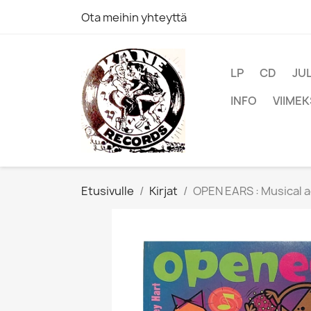
Ota meihin yhteyttä
LP
CD
JU
INFO
VIIMEK
Etusivulle
Kirjat
OPEN EARS : Musical a