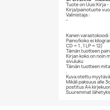
Tuote on Uusi Kirja -
Kirja/painotuote vuo
Valmistaja :
-
Kanen varastokoodi 
Paino/koko ei kilogr
CD = 1 , 1 LP = 12)
Tämän tuotteen paino
Kirjan koko on noin 
sivuluku
Tämän tuotteen mit
.
Kuva otettu myytävä
Mikäli paksuus alle 3
postitus A4 kirjekuo
Suuremmat lähetykset