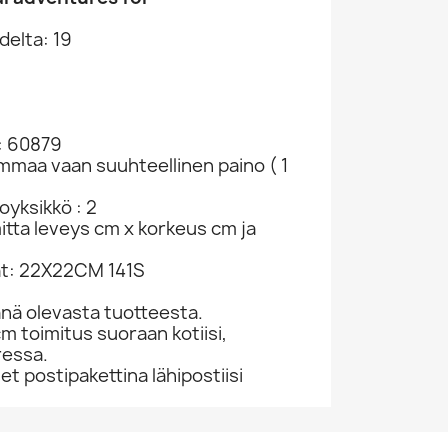
delta: 19
: 60879
ammaa vaan suuhteellinen paino ( 1
yksikkö : 2
mitta leveys cm x korkeus cm ja
at: 22X22CM 141S
nä olevasta tuotteesta.
cm toimitus suoraan kotiisi,
ressa.
 postipakettina lähipostiisi