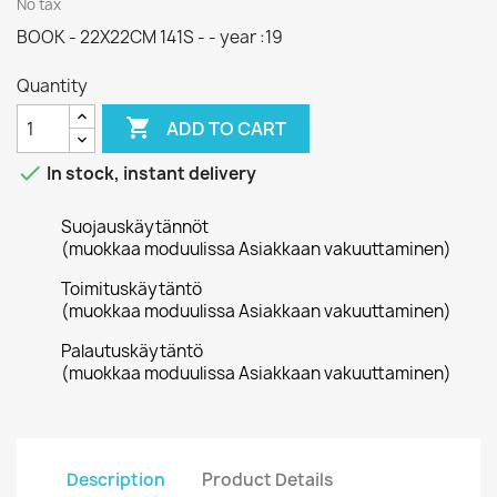
No tax
BOOK - 22X22CM 141S - - year :19
Quantity

ADD TO CART

In stock, instant delivery
Suojauskäytännöt
(muokkaa moduulissa Asiakkaan vakuuttaminen)
Toimituskäytäntö
(muokkaa moduulissa Asiakkaan vakuuttaminen)
Palautuskäytäntö
(muokkaa moduulissa Asiakkaan vakuuttaminen)
Description
Product Details