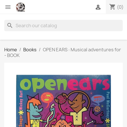
shopping_cart


(0)
search
Home
Books
OPEN EARS : Musical adventures for
- BOOK