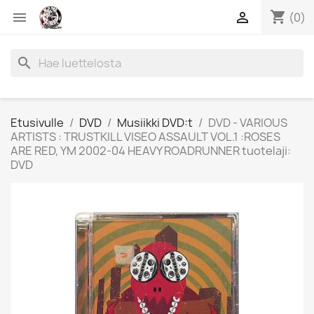
shopping_cart


(0)
search
Etusivulle
DVD
Musiikki DVD:t
DVD - VARIOUS
ARTISTS : TRUSTKILL VISEO ASSAULT VOL.1 :ROSES
ARE RED, YM 2002-04 HEAVY ROADRUNNER tuotelaji:
DVD