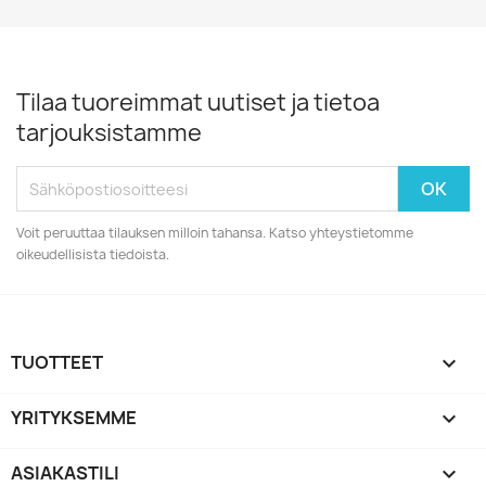
Tilaa tuoreimmat uutiset ja tietoa
tarjouksistamme
Voit peruuttaa tilauksen milloin tahansa. Katso yhteystietomme
oikeudellisista tiedoista.
TUOTTEET

YRITYKSEMME

ASIAKASTILI
