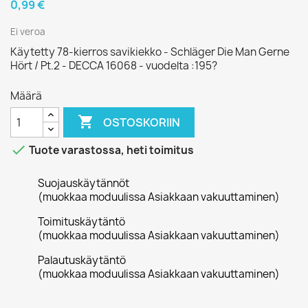
0,99 €
Ei veroa
Käytetty 78-kierros savikiekko - Schläger Die Man Gerne
Hört / Pt.2 - DECCA 16068 - vuodelta :195?
Määrä

OSTOSKORIIN

Tuote varastossa, heti toimitus
Suojauskäytännöt
(muokkaa moduulissa Asiakkaan vakuuttaminen)
Toimituskäytäntö
(muokkaa moduulissa Asiakkaan vakuuttaminen)
Palautuskäytäntö
(muokkaa moduulissa Asiakkaan vakuuttaminen)