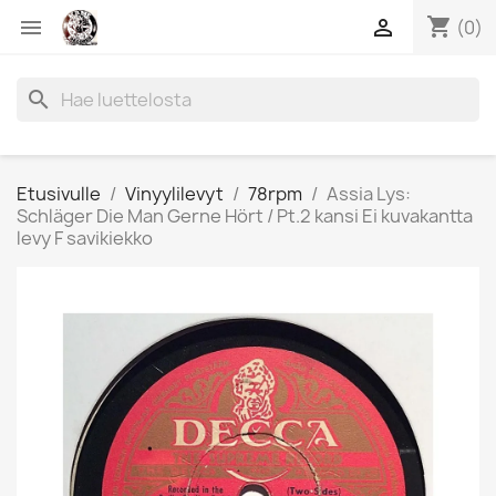
shopping_cart


(0)
search
Etusivulle
Vinyylilevyt
78rpm
Assia Lys:
Schläger Die Man Gerne Hört / Pt.2 kansi Ei kuvakantta
levy F savikiekko