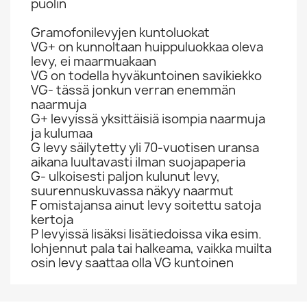
puolin
Gramofonilevyjen kuntoluokat
VG+ on kunnoltaan huippuluokkaa oleva
levy, ei maarmuakaan
VG on todella hyväkuntoinen savikiekko
VG- tässä jonkun verran enemmän
naarmuja
G+ levyissä yksittäisiä isompia naarmuja
ja kulumaa
G levy säilytetty yli 70-vuotisen uransa
aikana luultavasti ilman suojapaperia
G- ulkoisesti paljon kulunut levy,
suurennuskuvassa näkyy naarmut
F omistajansa ainut levy soitettu satoja
kertoja
P levyissä lisäksi lisätiedoissa vika esim.
lohjennut pala tai halkeama, vaikka muilta
osin levy saattaa olla VG kuntoinen