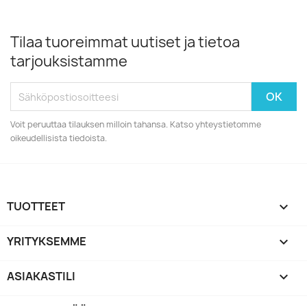
Tilaa tuoreimmat uutiset ja tietoa
tarjouksistamme
Voit peruuttaa tilauksen milloin tahansa. Katso yhteystietomme
oikeudellisista tiedoista.
TUOTTEET

YRITYKSEMME

ASIAKASTILI
