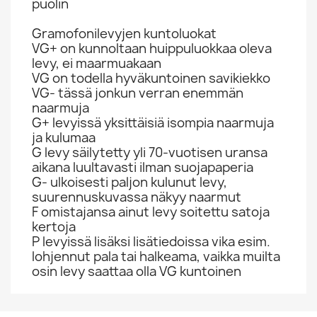
puolin
Gramofonilevyjen kuntoluokat
VG+ on kunnoltaan huippuluokkaa oleva
levy, ei maarmuakaan
VG on todella hyväkuntoinen savikiekko
VG- tässä jonkun verran enemmän
naarmuja
G+ levyissä yksittäisiä isompia naarmuja
ja kulumaa
G levy säilytetty yli 70-vuotisen uransa
aikana luultavasti ilman suojapaperia
G- ulkoisesti paljon kulunut levy,
suurennuskuvassa näkyy naarmut
F omistajansa ainut levy soitettu satoja
kertoja
P levyissä lisäksi lisätiedoissa vika esim.
lohjennut pala tai halkeama, vaikka muilta
osin levy saattaa olla VG kuntoinen