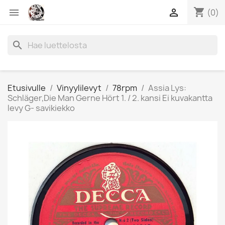
shopping_cart


(0)
search
Etusivulle
Vinyylilevyt
78rpm
Assia Lys:
Schläger,Die Man Gerne Hört 1. / 2. kansi Ei kuvakantta
levy G- savikiekko