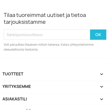
Tilaa tuoreimmat uutiset ja tietoa
tarjouksistamme
Voit peruuttaa tilauksen milloin tahansa. Katso yhteystietomme
oikeudellisista tiedoista.
TUOTTEET

YRITYKSEMME

ASIAKASTILI
