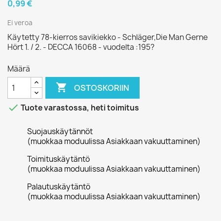
0,99 €
Ei veroa
Käytetty 78-kierros savikiekko - Schläger,Die Man Gerne
Hört 1. / 2. - DECCA 16068 - vuodelta :195?
Määrä

OSTOSKORIIN

Tuote varastossa, heti toimitus
Suojauskäytännöt
(muokkaa moduulissa Asiakkaan vakuuttaminen)
Toimituskäytäntö
(muokkaa moduulissa Asiakkaan vakuuttaminen)
Palautuskäytäntö
(muokkaa moduulissa Asiakkaan vakuuttaminen)