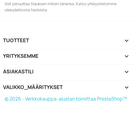
Voit peruuttaa tilauksen milloin tahansa. Katso yhteystietomme
oikeudellisista tiedoista.
TUOTTEET

YRITYKSEMME

ASIAKASTILI

VALIKKO_MÄÄRITYKSET
keyboard_arrow_down
© 2026 - Verkkokauppa-alustan toimittaa PrestaShop™