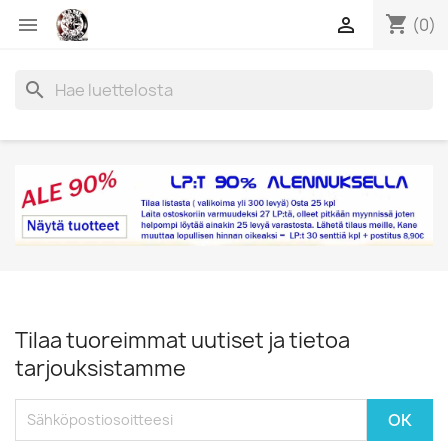
shopping_cart


(0)
search
Tilaa tuoreimmat uutiset ja tietoa
tarjouksistamme