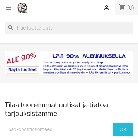
shopping_cart


(0)
search
Tilaa tuoreimmat uutiset ja tietoa
tarjouksistamme