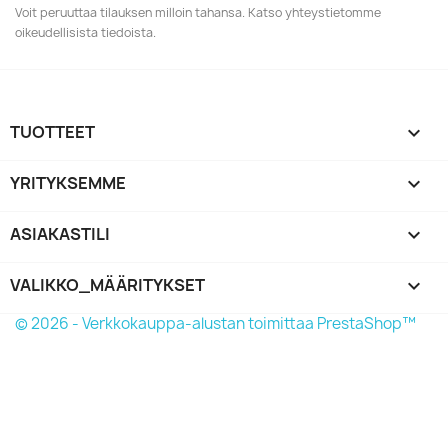
Voit peruuttaa tilauksen milloin tahansa. Katso yhteystietomme
oikeudellisista tiedoista.
TUOTTEET

YRITYKSEMME

ASIAKASTILI

VALIKKO_MÄÄRITYKSET
keyboard_arrow_down
© 2026 - Verkkokauppa-alustan toimittaa PrestaShop™