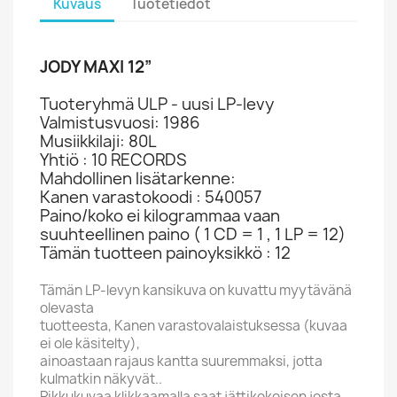
Kuvaus
Tuotetiedot
JODY MAXI 12”
Tuoteryhmä ULP - uusi LP-levy
Valmistusvuosi: 1986
Musiikkilaji: 80L
Yhtiö : 10 RECORDS
Mahdollinen lisätarkenne:
Kanen varastokoodi : 540057
Paino/koko ei kilogrammaa vaan
suuhteellinen paino ( 1 CD = 1 , 1 LP = 12)
Tämän tuotteen painoyksikkö : 12
Tämän LP-levyn kansikuva on kuvattu myytävänä
olevasta
tuotteesta, Kanen varastovalaistuksessa (kuvaa
ei ole käsitelty),
ainoastaan rajaus kantta suuremmaksi, jotta
kulmatkin näkyvät..
Pikkukuvaa klikkaamalla saat jättikokoisen josta