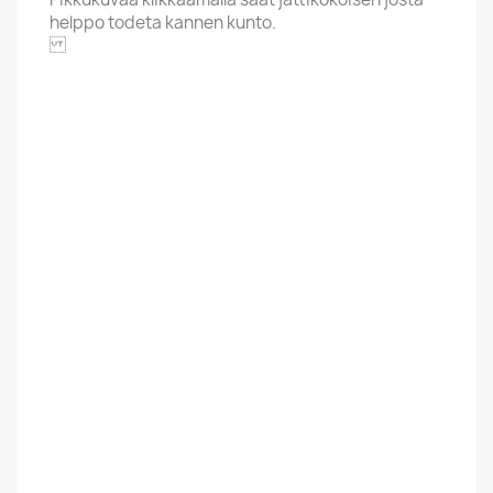
helppo todeta kannen kunto.
10 RECORDS
Aakkoskirjain
S
Hintaluokka
5,01-8 Euroa
Kunto Uusi Tai
Uusi
Kaytetty
Suomesta Vai
Ulkomainen
Muualta
Tyyli
Viihde